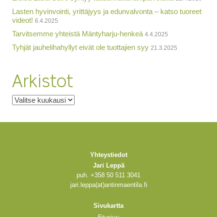
Lasten hyvinvointi, yrittäjyys ja edunvalvonta – katso tuoreet
videot!
6.4.2025
Tarvitsemme yhteistä Mäntyharju-henkeä
4.4.2025
Tyhjät jauhelihahyllyt eivät ole tuottajien syy
21.3.2025
Arkistot
Arkistot
Yhteystiedot
Jari Leppä
puh. +358 50 511 3041
jari.leppa(at)antinmaentila.fi
Sivukartta