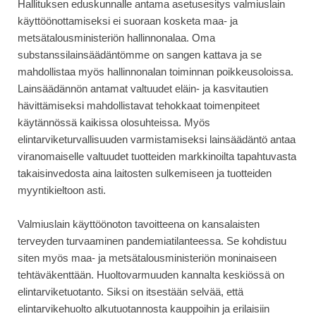
Hallituksen eduskunnalle antama asetusesitys valmiuslain
käyttöönottamiseksi ei suoraan kosketa maa- ja
metsätalousministeriön hallinnonalaa. Oma
substanssilainsäädäntömme on sangen kattava ja se
mahdollistaa myös hallinnonalan toiminnan poikkeusoloissa.
Lainsäädännön antamat valtuudet eläin- ja kasvitautien
hävittämiseksi mahdollistavat tehokkaat toimenpiteet
käytännössä kaikissa olosuhteissa. Myös
elintarviketurvallisuuden varmistamiseksi lainsäädäntö antaa
viranomaiselle valtuudet tuotteiden markkinoilta tapahtuvasta
takaisinvedosta aina laitosten sulkemiseen ja tuotteiden
myyntikieltoon asti.
Valmiuslain käyttöönoton tavoitteena on kansalaisten
terveyden turvaaminen pandemiatilanteessa. Se kohdistuu
siten myös maa- ja metsätalousministeriön moninaiseen
tehtäväkenttään. Huoltovarmuuden kannalta keskiössä on
elintarviketuotanto. Siksi on itsestään selvää, että
elintarvikehuolto alkutuotannosta kauppoihin ja erilaisiin