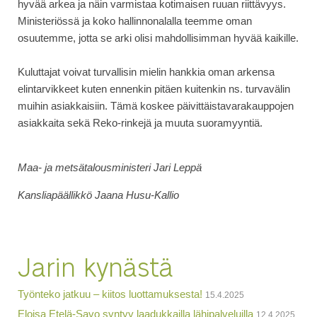
hyvää arkea ja näin varmistaa kotimaisen ruuan riittävyys.
Ministeriössä ja koko hallinnonalalla teemme oman
osuutemme, jotta se arki olisi mahdollisimman hyvää kaikille.
Kuluttajat voivat turvallisin mielin hankkia oman arkensa
elintarvikkeet kuten ennenkin pitäen kuitenkin ns. turvavälin
muihin asiakkaisiin. Tämä koskee päivittäistavarakauppojen
asiakkaita sekä Reko-rinkejä ja muuta suoramyyntiä.
Maa- ja metsätalousministeri Jari Leppä
Kansliapäällikkö Jaana Husu-Kallio
Jarin kynästä
Työnteko jatkuu – kiitos luottamuksesta!
15.4.2025
Eloisa Etelä-Savo syntyy laadukkailla lähipalveluilla
12.4.2025