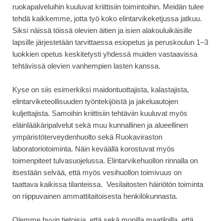
ruokapalveluihin kuuluvat kriittisiin toimintoihin. Meidän tulee
tehdä kaikkemme, jotta työ koko elintarvikeketjussa jatkuu.
Siksi näissä töissä olevien äitien ja isien alakouluikäisille
lapsille järjestetään tarvittaessa esiopetus ja peruskoulun 1–3
luokkien opetus keskitetysti yhdessä muiden vastaavissa
tehtävissä olevien vanhempien lasten kanssa.
Kyse on siis esimerkiksi maidontuottajista, kalastajista,
elintarviketeollisuuden työntekijöistä ja jakeluautojen
kuljettajista. Samoihin kriittisiin tehtäviin kuuluvat myös
eläinlääkäripalvelut sekä muu kunnallinen ja alueellinen
ympäristöterveydenhuolto sekä Ruokaviraston
laboratoriotoiminta. Näin keväällä korostuvat myös
toimenpiteet tulvasuojelussa. Elintarvikehuollon rinnalla on
itsestään selvää, että myös vesihuollon toimivuus on
taattava kaikissa tilanteissa. Vesilaitosten häiriötön toiminta
on riippuvainen ammattitaitoisesta henkilökunnasta.
Olemme hyvin tietoisia, että sekä monilla maatiloilla, että