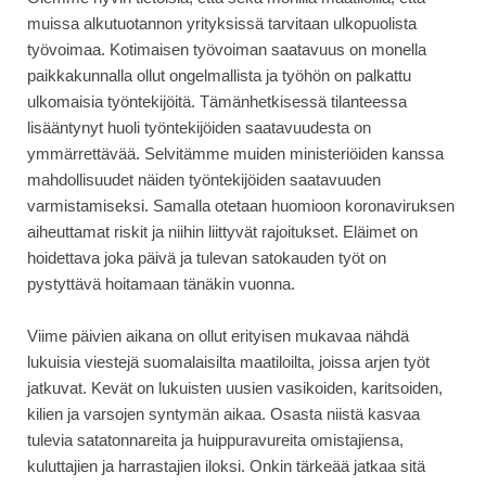
muissa alkutuotannon yrityksissä tarvitaan ulkopuolista
työvoimaa. Kotimaisen työvoiman saatavuus on monella
paikkakunnalla ollut ongelmallista ja työhön on palkattu
ulkomaisia työntekijöitä. Tämänhetkisessä tilanteessa
lisääntynyt huoli työntekijöiden saatavuudesta on
ymmärrettävää. Selvitämme muiden ministeriöiden kanssa
mahdollisuudet näiden työntekijöiden saatavuuden
varmistamiseksi. Samalla otetaan huomioon koronaviruksen
aiheuttamat riskit ja niihin liittyvät rajoitukset. Eläimet on
hoidettava joka päivä ja tulevan satokauden työt on
pystyttävä hoitamaan tänäkin vuonna.
Viime päivien aikana on ollut erityisen mukavaa nähdä
lukuisia viestejä suomalaisilta maatiloilta, joissa arjen työt
jatkuvat. Kevät on lukuisten uusien vasikoiden, karitsoiden,
kilien ja varsojen syntymän aikaa. Osasta niistä kasvaa
tulevia satatonnareita ja huippuravureita omistajiensa,
kuluttajien ja harrastajien iloksi. Onkin tärkeää jatkaa sitä