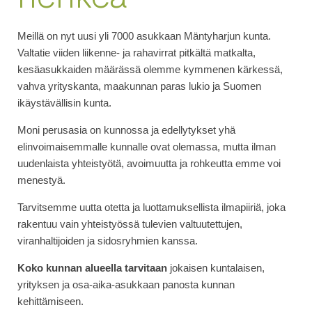
Meillä on nyt uusi yli 7000 asukkaan Mäntyharjun kunta.
Valtatie viiden liikenne- ja rahavirrat pitkältä matkalta,
kesäasukkaiden määrässä olemme kymmenen kärkessä,
vahva yrityskanta, maakunnan paras lukio ja Suomen
ikäystävällisin kunta.
Moni perusasia on kunnossa ja edellytykset yhä
elinvoimaisemmalle kunnalle ovat olemassa, mutta ilman
uudenlaista yhteistyötä, avoimuutta ja rohkeutta emme voi
menestyä.
Tarvitsemme uutta otetta ja luottamuksellista ilmapiiriä, joka
rakentuu vain yhteistyössä tulevien valtuutettujen,
viranhaltijoiden ja sidosryhmien kanssa.
Koko kunnan alueella tarvitaan
jokaisen kuntalaisen,
yrityksen ja osa-aika-asukkaan panosta kunnan
kehittämiseen.