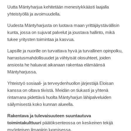
Uutta Mäntyharjua kehitetään menestykkäästi laajalla
yhteistyöllä ja avoimuudella.
Uudesta Mäntyharjusta on luotava maan yrittäjäystävällisin
kunta, jossa on sujuvat palvelut ja joustava hallinto, mikä
tukee yritysten toimintaa ja kasvua.
Lapsille ja nuorille on turvattava hyvä ja turvallinen opinpolku,
harrastusmahdollisuudet ja viihtyisät olosuhteet, joiden
ansiosta he haluavat aikanaan rakentaa elämäänsä
Mäntyharjussa.
Yhteistyö sosiaali- ja terveydenhuollon järjestäjä Eloisan
kanssa on oltava tiivistä. Meidän on tiukasti ja yhtenä
rintamana pidettävä huolta Mäntyharjun lähipalveluiden
säilymisestä koko kunnan alueella.
Rakentava ja tulevaisuuteen suuntautuva
toimintakulttuuri
päätöksenteossa on keskeinen tekijä
myönteisen ilmapiirin luomisessa.