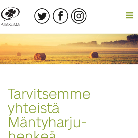
04.04.2025
Tarvitsemme
yhteistä
Mäntyharju-
henkeä