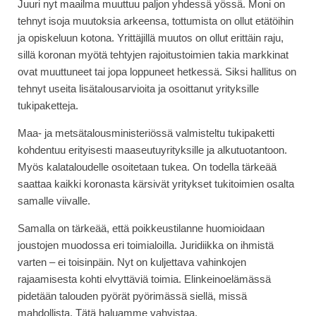
Juuri nyt maailma muuttuu paljon yhdessä yössä. Moni on
tehnyt isoja muutoksia arkeensa, tottumista on ollut etätöihin
ja opiskeluun kotona. Yrittäjillä muutos on ollut erittäin raju,
sillä koronan myötä tehtyjen rajoitustoimien takia markkinat
ovat muuttuneet tai jopa loppuneet hetkessä. Siksi hallitus on
tehnyt useita lisätalousarvioita ja osoittanut yrityksille
tukipaketteja.
Maa- ja metsätalousministeriössä valmisteltu tukipaketti
kohdentuu erityisesti maaseutuyrityksille ja alkutuotantoon.
Myös kalataloudelle osoitetaan tukea. On todella tärkeää
saattaa kaikki koronasta kärsivät yritykset tukitoimien osalta
samalle viivalle.
Samalla on tärkeää, että poikkeustilanne huomioidaan
joustojen muodossa eri toimialoilla. Juridiikka on ihmistä
varten – ei toisinpäin. Nyt on kuljettava vahinkojen
rajaamisesta kohti elvyttäviä toimia. Elinkeinoelämässä
pidetään talouden pyörät pyörimässä siellä, missä
mahdollista. Tätä haluamme vahvistaa.