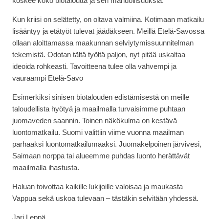
koskee koko biotaloutta ja sen mahdollisuuksia.
Kun kriisi on selätetty, on oltava valmiina. Kotimaan matkailu
lisääntyy ja etätyöt tulevat jäädäkseen. Meillä Etelä-Savossa
ollaan aloittamassa maakunnan selviytymissuunnitelman
tekemistä. Odotan tältä työltä paljon, nyt pitää uskaltaa
ideoida rohkeasti. Tavoitteena tulee olla vahvempi ja
vauraampi Etelä-Savo
Esimerkiksi sinisen biotalouden edistämisestä on meille
taloudellista hyötyä ja maailmalla turvaisimme puhtaan
juomaveden saannin. Toinen näkökulma on kestävä
luontomatkailu. Suomi valittiin viime vuonna maailman
parhaaksi luontomatkailumaaksi. Juomakelpoinen järvivesi,
Saimaan norppa tai alueemme puhdas luonto herättävät
maailmalla ihastusta.
Haluan toivottaa kaikille lukijoille valoisaa ja maukasta
Vappua sekä uskoa tulevaan – tästäkin selvitään yhdessä.
Jari Leppä