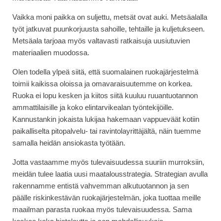
Vaikka moni paikka on suljettu, metsät ovat auki. Metsäalalla
työt jatkuvat puunkorjuusta sahoille, tehtaille ja kuljetukseen.
Metsäala tarjoaa myös valtavasti ratkaisuja uusiutuvien
materiaalien muodossa.
Olen todella ylpeä siitä, että suomalainen ruokajärjestelmä
toimii kaikissa oloissa ja omavaraisuutemme on korkea.
Ruoka ei lopu kesken ja kiitos siitä kuuluu ruuantuotannon
ammattilaisille ja koko elintarvikealan työntekijöille.
Kannustankin jokaista lukijaa hakemaan vappueväät kotiin
paikalliselta pitopalvelu- tai ravintolayrittäjältä, näin tuemme
samalla heidän ansiokasta työtään.
Jotta vastaamme myös tulevaisuudessa suuriin murroksiin,
meidän tulee laatia uusi maatalousstrategia. Strategian avulla
rakennamme entistä vahvemman alkutuotannon ja sen
päälle riskinkestävän ruokajärjestelmän, joka tuottaa meille
maailman parasta ruokaa myös tulevaisuudessa. Sama