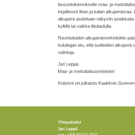
lausuntokierrokselle maa- ja metsätalo
kirjallisesti lihan ja kalan alkuperämaa
alkuperä asetetaan näkyviin asiakkaita va
kyltillä tai vaikka liitutaululla.
Ravintoloiden alkuperämerkintöihin pa
kuluttajan etu, että tuotteiden alkuperä
valintoja.
Jari Leppä
Maa- ja metsätalousministeri
Kolumni on julkaistu Kaakkois-Suome
Yhteystiedot
Jari Leppä
puh. +358 50 511 3041