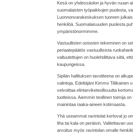
Kesä on yhdessäolon ja hyvän ruuan ai
suomalaisten työpaikkojen puolesta, val
Luonnonvarakeskuksen tuoreen julkaisu
henkilöä. Suomalaisuuden puolesta puhu
ympäristönormimme.
Vastuullisten ostosten tekeminen on sekä
periaatepäätös vastuullisista ruokahan
valtuutettujen on huolehdittava siitä, 
kaupungeissa.
Sipilän hallituksen tavoitteena on alkup
valintoja. Edeltäjäni Kimmo Tiilikainen
velvoittaa elintarviketeollisuutta kert
tuotteissa. Aiemmin teollinen toimija on
mainintaa raaka-aineen kotimaasta.
Yhä useammat ravintolat kertovat jo oma-
liha tai kala on peräisin. Valitettavan us
arvoitus myös ravintolan omalle henk