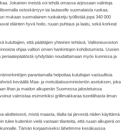
kaa. Jokainen meistä voi tehdä omassa arjessaan valintoja
itsemalla ostoskärryyn tai lautaselle suomalaista ruokaa.
n mukaan suomalainen ruokaketju työllistää jopa 340 000
vat eläinten hyvä hoito, ruuan puhtaus ja laatu, sekä korkeat
 kuluttajien, että päättäjien yhteinen tehtävä. Valtioneuvoston
kinnoista ohjaa valtion omien hankintojen kohdistumista. Uusien
että periaatepäätöstä ryhdytään noudattamaan myös kunnissa ja
erämerkintöjen parantamalla helpottaa kuluttajan vastuullisia
 vahvisti keväällä Maa- ja metsätalousministeriön asetuksen, joka
omaan lihan ja maidon alkuperän Suomessa jalostetuissa
 voinut valmistaa esimerkiksi grillimakkaraa tuontilihasta ilman
aloitteisesti, mistä maasta, tilalta tai järvestä niiden käyttämä
ein tulee kuitenkin vielä vastaan tilanteita, että ruuan alkuperä on
ilökunnalle. Tämän korjaamiseksi lähetimme kesäkuussa