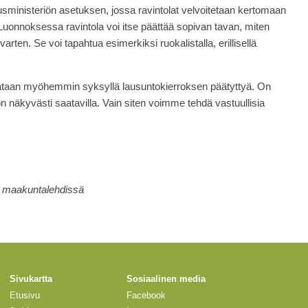
usministeriön asetuksen, jossa ravintolat velvoitetaan kertomaan
. Luonnoksessa ravintola voi itse päättää sopivan tavan, miten
rten. Se voi tapahtua esimerkiksi ruokalistalla, erillisellä
lataan myöhemmin syksyllä lausuntokierroksen päätyttyä. On
 on näkyvästi saatavilla. Vain siten voimme tehdä vastuullisia
n maakuntalehdissä
Sivukartta
Sosiaalinen media
Etusivu
Facebook