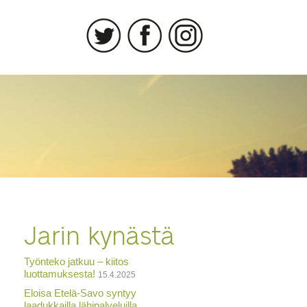
Jarin kynästä
Työnteko jatkuu – kiitos
luottamuksesta!
15.4.2025
Eloisa Etelä-Savo syntyy
laadukkailla lähipalveluilla