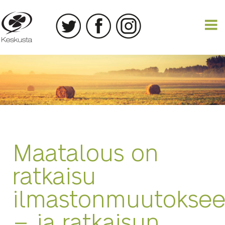
02.04.2019
Maatalous on
ratkaisu
ilmastonmuutokse
– ja ratkaisun