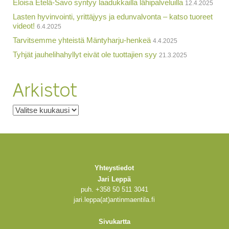
Eloisa Etelä-Savo syntyy laadukkailla lähipalveluilla
12.4.2025
Lasten hyvinvointi, yrittäjyys ja edunvalvonta – katso tuoreet
videot!
6.4.2025
Tarvitsemme yhteistä Mäntyharju-henkeä
4.4.2025
Tyhjät jauhelihahyllyt eivät ole tuottajien syy
21.3.2025
Arkistot
Arkistot
Yhteystiedot
Jari Leppä
puh. +358 50 511 3041
jari.leppa(at)antinmaentila.fi
Sivukartta