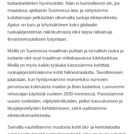
tuotantoeläinten hyvinvointiin. Näin ei luonnollisesti ole, jos
maatalous ajettaisiin Suomessa alas ja siirtyisimme
kuluttamaan pelkästään ulkomailta tuotuja elintarvikkeita.
Ajatus on karu ja lyhytnäköinen koko globaalin
ruokajärjestelmän näkökulmasta eikä tarjoa ratkaisuja
ilmastonmuutoksen torjuntaan.
Meillä on Suomessa maailman puhtain ja turvallisin ruoka ja
tuotanto-olot ovat maailman mittakaavassa kärkiluokkaa.
Meillä on myös kaikki työkalut käsissämme kehittää
ruokajärjestelmäämme kohti hiilineutraaliutta. Tavoitteeseen
päästään, kun hyödynnämme esimerkiksi nurmeen
perustuvaa kotimaista maidon ja lihan tuotantoa. Luovumme
rehusoijan käytöstä vuoteen 2030 mennessä. Panostamme
uusien tuotteiden, viljelytekniikoiden, pellon kasvukunnon ja
tilusjärjestelyiden kehittämiseen, sekä uudistamme
elintarvikemarkkinoita.
Samalla vauhditamme muutosta kohti bio- ja kiertotaloutta