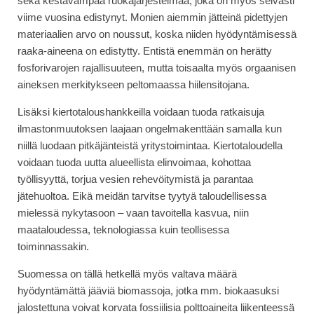
sekä kestävämpää ruokajärjestelmää, joka on myös selvästi
viime vuosina edistynyt. Monien aiemmin jätteinä pidettyjen
materiaalien arvo on noussut, koska niiden hyödyntämisessä
raaka-aineena on edistytty. Entistä enemmän on herätty
fosforivarojen rajallisuuteen, mutta toisaalta myös orgaanisen
aineksen merkitykseen peltomaassa hiilensitojana.
Lisäksi kiertotaloushankkeilla voidaan tuoda ratkaisuja
ilmastonmuutoksen laajaan ongelmakenttään samalla kun
niillä luodaan pitkäjänteistä yritystoimintaa. Kiertotaloudella
voidaan tuoda uutta alueellista elinvoimaa, kohottaa
työllisyyttä, torjua vesien rehevöitymistä ja parantaa
jätehuoltoa. Eikä meidän tarvitse tyytyä taloudellisessa
mielessä nykytasoon – vaan tavoitella kasvua, niin
maataloudessa, teknologiassa kuin teollisessa
toiminnassakin.
Suomessa on tällä hetkellä myös valtava määrä
hyödyntämättä jääviä biomassoja, jotka mm. biokaasuksi
jalostettuna voivat korvata fossiilisia polttoaineita liikenteessä