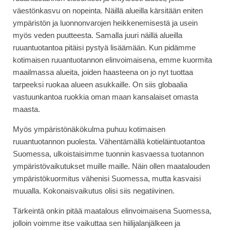
väestönkasvu on nopeinta. Näillä alueilla kärsitään eniten
ympäristön ja luonnonvarojen heikkenemisestä ja usein
myös veden puutteesta. Samalla juuri näillä alueilla
ruuantuotantoa pitäisi pystyä lisäämään. Kun pidämme
kotimaisen ruuantuotannon elinvoimaisena, emme kuormita
maailmassa alueita, joiden haasteena on jo nyt tuottaa
tarpeeksi ruokaa alueen asukkaille. On siis globaalia
vastuunkantoa ruokkia oman maan kansalaiset omasta
maasta.
Myös ympäristönäkökulma puhuu kotimaisen
ruuantuotannon puolesta. Vähentämällä kotieläintuotantoa
Suomessa, ulkoistaisimme tuonnin kasvaessa tuotannon
ympäristövaikutukset muille maille. Näin ollen maatalouden
ympäristökuormitus vähenisi Suomessa, mutta kasvaisi
muualla. Kokonaisvaikutus olisi siis negatiivinen.
Tärkeintä onkin pitää maatalous elinvoimaisena Suomessa,
jolloin voimme itse vaikuttaa sen hiilijalanjälkeen ja