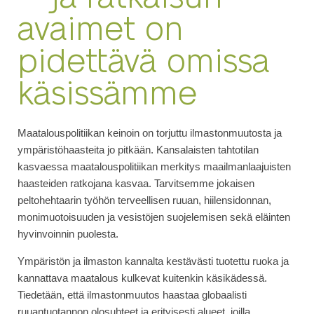
avaimet on
pidettävä omissa
käsissämme
Maatalouspolitiikan keinoin on torjuttu ilmastonmuutosta ja
ympäristöhaasteita jo pitkään. Kansalaisten tahtotilan
kasvaessa maatalouspolitiikan merkitys maailmanlaajuisten
haasteiden ratkojana kasvaa. Tarvitsemme jokaisen
peltohehtaarin työhön terveellisen ruuan, hiilensidonnan,
monimuotoisuuden ja vesistöjen suojelemisen sekä eläinten
hyvinvoinnin puolesta.
Ympäristön ja ilmaston kannalta kestävästi tuotettu ruoka ja
kannattava maatalous kulkevat kuitenkin käsikädessä.
Tiedetään, että ilmastonmuutos haastaa globaalisti
ruuantuotannon olosuhteet ja erityisesti alueet, joilla