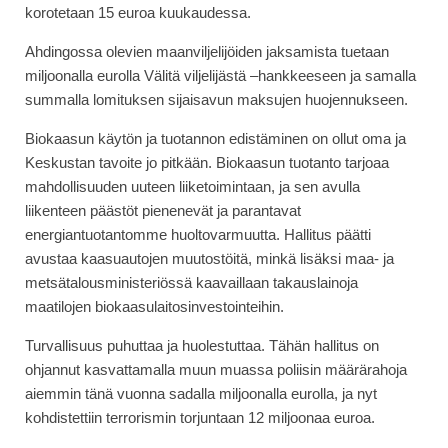
korotetaan 15 euroa kuukaudessa.
Ahdingossa olevien maanviljelijöiden jaksamista tuetaan
miljoonalla eurolla Välitä viljelijästä –hankkeeseen ja samalla
summalla lomituksen sijaisavun maksujen huojennukseen.
Biokaasun käytön ja tuotannon edistäminen on ollut oma ja
Keskustan tavoite jo pitkään. Biokaasun tuotanto tarjoaa
mahdollisuuden uuteen liiketoimintaan, ja sen avulla
liikenteen päästöt pienenevät ja parantavat
energiantuotantomme huoltovarmuutta. Hallitus päätti
avustaa kaasuautojen muutostöitä, minkä lisäksi maa- ja
metsätalousministeriössä kaavaillaan takauslainoja
maatilojen biokaasulaitosinvestointeihin.
Turvallisuus puhuttaa ja huolestuttaa. Tähän hallitus on
ohjannut kasvattamalla muun muassa poliisin määrärahoja
aiemmin tänä vuonna sadalla miljoonalla eurolla, ja nyt
kohdistettiin terrorismin torjuntaan 12 miljoonaa euroa.