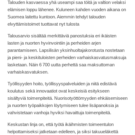
Talouden kasvaessa yhä useampi saa töitä ja valtion velaksi
elämisen loppu lähenee. Kuluneen kahden vuoden aikana on
Suomea laitettu kuntoon. Aiemmin tehdyt talouden
elvyttämistoimet tuottavat nyt tulosta
Talousarvio sisältää merkittäviä panostuksia eri ikäisten
lasten ja nuorten hyvinvointiin ja perheiden arjen
parantamiseen. Lapsilisän yksinhuoltajakorotusta nostetaan
ja pieni- ja keskituloisten perheiden varhaiskasvatusmaksuja
lasketaan. Näin 6 700 uutta perhettä saa maksuttoman
varhaiskasvatuksen.
Työllisyyden hoito, työllisyyspalveluiden ja niitä edistävä
koulutus sekä innovaatiot ovat keskeisiä esitykseen
sisältyviä toimenpiteitä. Nuorisotyöttömyyden ehkäisemiseen
ja nuorten työpaikkojen löytymiseen tulee lisäpanoksia ja
vahvistetaan vanhoja hyviksi havaittuja toimenpiteitä.
Keskustan linja on, että työtä ikäihmisten toimeentulon
helpottamiseksi jatketaan edelleen, ja siksi takuueläkettä