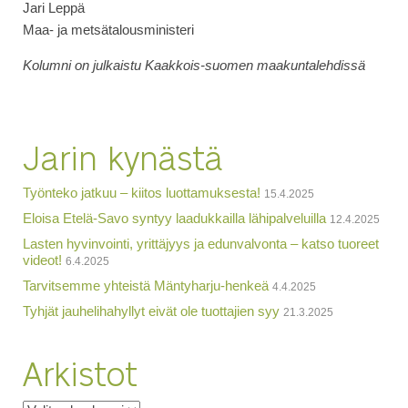
Jari Leppä
Maa- ja metsätalousministeri
Kolumni on julkaistu Kaakkois-suomen maakuntalehdissä
Jarin kynästä
Työnteko jatkuu – kiitos luottamuksesta!
15.4.2025
Eloisa Etelä-Savo syntyy laadukkailla lähipalveluilla
12.4.2025
Lasten hyvinvointi, yrittäjyys ja edunvalvonta – katso tuoreet
videot!
6.4.2025
Tarvitsemme yhteistä Mäntyharju-henkeä
4.4.2025
Tyhjät jauhelihahyllyt eivät ole tuottajien syy
21.3.2025
Arkistot
Arkistot