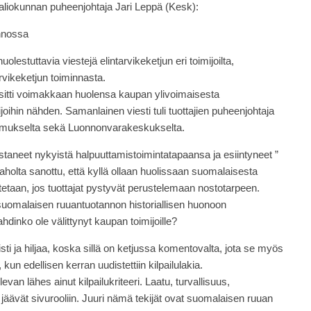
liokunnan puheenjohtaja Jari Leppä (Kesk):
ennossa
huolestuttavia viestejä elintarvikeketjun eri toimijoilta,
rvikeketjun toiminnasta.
 esitti voimakkaan huolensa kaupan ylivoimaisesta
oihin nähden. Samanlainen viesti tuli tuottajien puheenjohtaja
tkimukselta sekä Luonnonvarakeskukselta.
staneet nykyistä halpuuttamistoimintatapaansa ja esiintyneet ”
aholta sanottu, että kyllä ollaan huolissaan suomalaisesta
tetaan, jos tuottajat pystyvät perustelemaan nostotarpeen.
suomalaisen ruuantuotannon historiallisen huonoon
dinko ole välittynyt kaupan toimijoille?
isti ja hiljaa, koska sillä on ketjussa komentovalta, jota se myös
 kun edellisen kerran uudistettiin kilpailulakia.
evan lähes ainut kilpailukriteeri. Laatu, turvallisuus,
s jäävät sivurooliin. Juuri nämä tekijät ovat suomalaisen ruuan