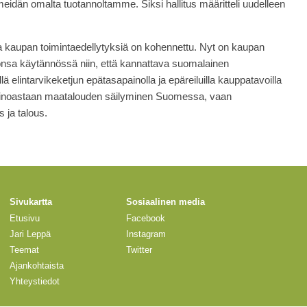
meidän omalta tuotannoltamme. Siksi hallitus määritteli uudelleen
illa kaupan toimintaedellytyksiä on kohennettu. Nyt on kaupan
onsa käytännössä niin, että kannattava suomalainen
ä elintarvikeketjun epätasapainolla ja epäreiluilla kauppatavoilla
 ainoastaan maatalouden säilyminen Suomessa, vaan
 ja talous.
Sivukartta
Sosiaalinen media
Etusivu
Facebook
Jari Leppä
Instagram
Teemat
Twitter
Ajankohtaista
Yhteystiedot