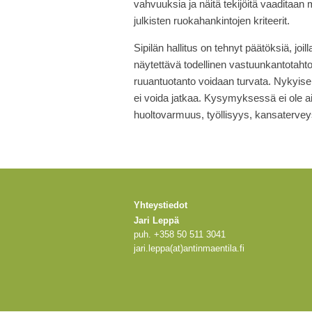
vahvuuksia ja näitä tekijöitä vaaditaan 
julkisten ruokahankintojen kriteerit.
Sipilän hallitus on tehnyt päätöksiä, jo
näytettävä todellinen vastuunkantotaht
ruuantuotanto voidaan turvata. Nykyisell
ei voida jatkaa. Kysymyksessä ei ole
huoltovarmuus, työllisyys, kansaterveys
Yhteystiedot
Jari Leppä
puh. +358 50 511 3041
jari.leppa(at)antinmaentila.fi