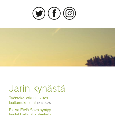
Jarin kynästä
Työnteko jatkuu – kiitos
luottamuksesta!
15.4.2025
Eloisa Etelä-Savo syntyy
laadukkailla lähipalveluilla