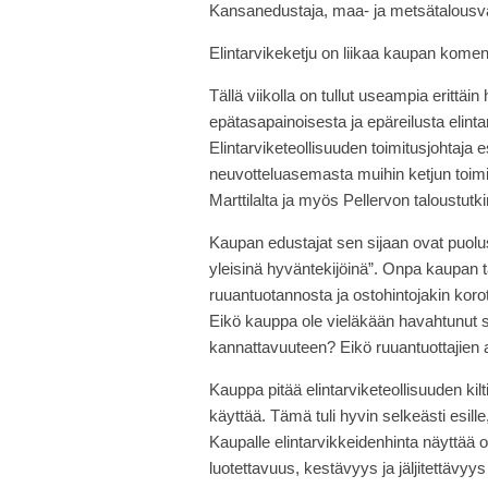
Kansanedustaja, maa- ja metsätalousva
Elintarvikeketju on liikaa kaupan kom
Tällä viikolla on tullut useampia erittäin 
epätasapainoisesta ja epäreilusta elinta
Elintarviketeollisuuden toimitusjohtaja
neuvotteluasemasta muihin ketjun toimij
Marttilalta ja myös Pellervon taloustu
Kaupan edustajat sen sijaan ovat puolu
yleisinä hyväntekijöinä”. Onpa kaupan t
ruuantuotannosta ja ostohintojakin koro
Eikö kauppa ole vieläkään havahtunut 
kannattavuuteen? Eikö ruuantuottajien ah
Kauppa pitää elintarviketeollisuuden kilt
käyttää. Tämä tuli hyvin selkeästi esille,
Kaupalle elintarvikkeidenhinta näyttää ol
luotettavuus, kestävyys ja jäljitettävyy