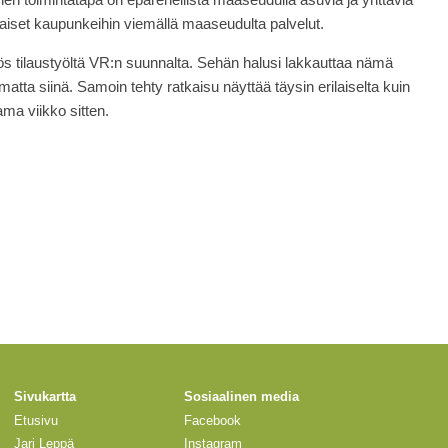
aiset kaupunkeihin viemällä maaseudulta palvelut.
s tilaustyöltä VR:n suunnalta. Sehän halusi lakkauttaa nämä
tta siinä. Samoin tehty ratkaisu näyttää täysin erilaiselta kuin
ama viikko sitten.
Sivukartta
Sosiaalinen media
Etusivu
Facebook
Jari Leppä
Instagram