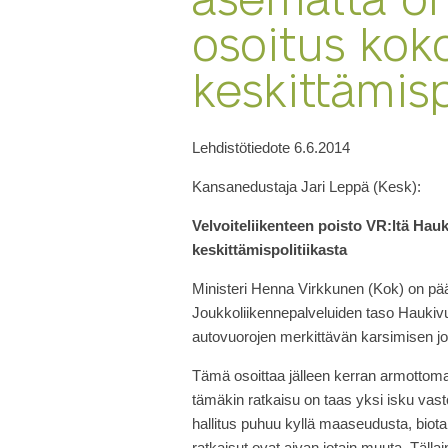
osoitus kok
keskittämisp
Lehdistötiedote 6.6.2014
Kansanedustaja Jari Leppä (Kesk):
Velvoiteliikenteen poisto VR:ltä Hau
keskittämispolitiikasta
Ministeri Henna Virkkunen (Kok) on pää
Joukkoliikennepalveluiden taso Haukivuo
autovuorojen merkittävän karsimisen j
Tämä osoittaa jälleen kerran armottoma
tämäkin ratkaisu on taas yksi isku vas
hallitus puhuu kyllä maaseudusta, biot
ratkaisut ovat aivan jotain muuta. Tälla