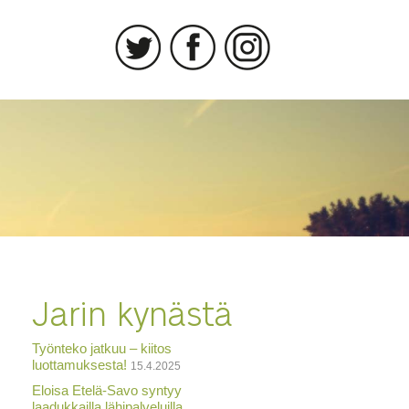
Jarin kynästä
Työnteko jatkuu – kiitos
luottamuksesta!
15.4.2025
Eloisa Etelä-Savo syntyy
laadukkailla lähipalveluilla