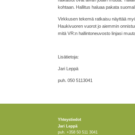
kohtaan. Hallitus haluaa pakata suomal
Virkkusen tekemä ratkaisu näyttää myö
Haukivuoren vuorot jo aiemmin onnistuma
mitä VR:n hallintoneuvosto linjasi muut
Lisätietoja:
Jari Leppä
puh. 050 5113041
Yhteystiedot
Jari Leppä
puh. +358 50 511 3041