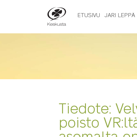
ETUSIVU
JARI LEPPÄ
06.07.2014
Tiedote: Vel
poisto VR:l
asemalta on