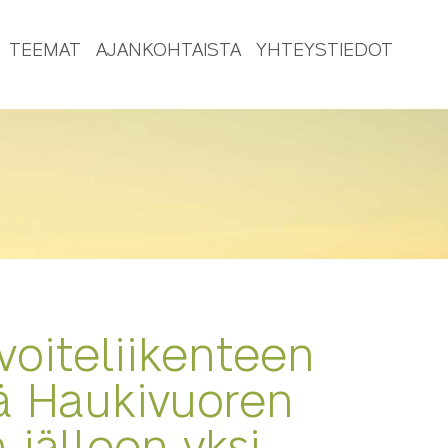
TEEMAT
AJANKOHTAISTA
YHTEYSTIEDOT
voiteliikenteen
tä Haukivuoren
 jälleen yksi