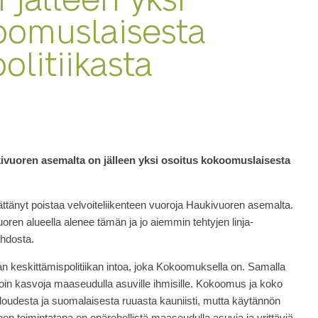
oomuslaisesta
olitiikasta
kivuoren asemalta on jälleen yksi osoitus kokoomuslaisesta
ttänyt poistaa velvoiteliikenteen vuoroja Haukivuoren asemalta.
ren alueella alenee tämän ja jo aiemmin tehtyjen linja-
ohdosta.
n keskittämispolitiikan intoa, joka Kokoomuksella on. Samalla
toin kasvoja maaseudulla asuville ihmisille. Kokoomus ja koko
aloudesta ja suomalaisesta ruuasta kauniisti, mutta käytännön
inen toimintatapa on epärehellistä maaseudulla asuvia ja yrittäviä