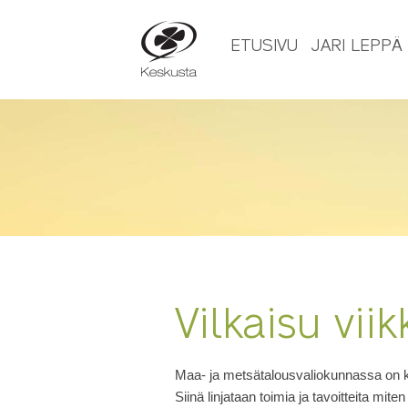
ETUSIVU
JARI LEPPÄ
18.03.2017
Vilkaisu vii
Maa- ja metsätalousvaliokunnassa on käs
Siinä linjataan toimia ja tavoitteita mi