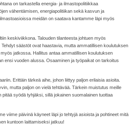
tana on tarkastella energia- ja ilmastopolitiikkaa
stöjen vähentämisen, energiapolitiikan sekä kasvun ja
a ilmastoasioissa meidän on saatava kantamme läpi myös
iin keskiviikkona. Talouden tilanteesta johtuen myös
 Tehdyt säästöt ovat haastavia, mutta ammatillisen koulutuksen
a myös jatkossa. Hallitus antaa ammatillisen koulutuksen
aan ensi vuoden alussa. Osaaminen ja työpaikat on tarkoitus
iin. Erittäin tärkeä aihe, johon liittyy paljon erilaisia asioita.
in, mutta paljon on vielä tehtävää. Tärkein muistutus meille
en pitää syödä tyhjäksi, sillä jokainen suomalainen tuottaa
me viime päivinä käyneet läpi jo tehtyjä asioista ja pohtineet mitä
n kuntoon laittamiseksi jatkuu!