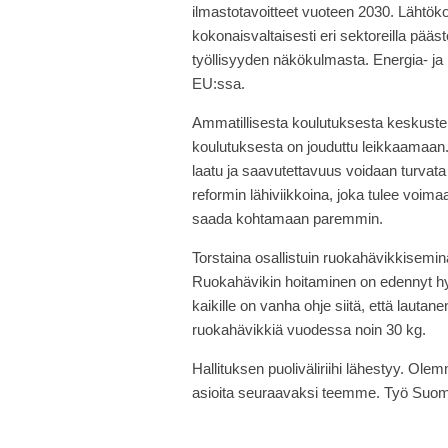
ilmastotavoitteet vuoteen 2030. Lähtökoh
kokonaisvaltaisesti eri sektoreilla pää
työllisyyden näkökulmasta. Energia- j
EU:ssa.
Ammatillisesta koulutuksesta keskustelt
koulutuksesta on jouduttu leikkaamaan.
laatu ja saavutettavuus voidaan turvat
reformin lähiviikkoina, joka tulee voim
saada kohtamaan paremmin.
Torstaina osallistuin ruokahävikkiseminaar
Ruokahävikin hoitaminen on edennyt hyv
kaikille on vanha ohje siitä, että lautan
ruokahävikkiä vuodessa noin 30 kg.
Hallituksen puoliväliriihi lähestyy. Olem
asioita seuraavaksi teemme. Työ Suome