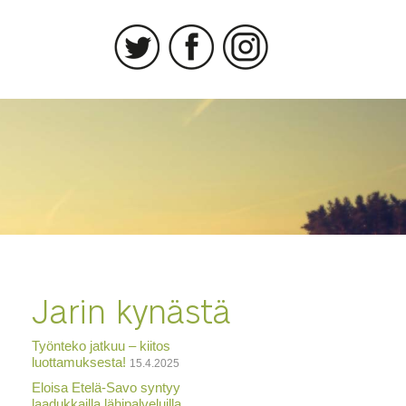
Jarin kynästä
Työnteko jatkuu – kiitos
luottamuksesta!
15.4.2025
Eloisa Etelä-Savo syntyy
laadukkailla lähipalveluilla