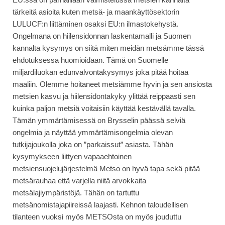
tärkeitä asioita kuten metsä- ja maankäyttösektorin
LULUCF:n liittäminen osaksi EU:n ilmastokehystä.
Ongelmana on hiilensidonnan laskentamalli ja Suomen
kannalta kysymys on siitä miten meidän metsämme tässä
ehdotuksessa huomioidaan. Tämä on Suomelle
miljardiluokan edunvalvontakysymys joka pitää hoitaa
maaliin. Olemme hoitaneet metsiämme hyvin ja sen ansiosta
metsien kasvu ja hiilensidontakyky ylittää reippaasti sen
kuinka paljon metsiä voitaisiin käyttää kestävällä tavalla.
Tämän ymmärtämisessä on Brysselin päässä selviä
ongelmia ja näyttää ymmärtämisongelmia olevan
tutkijajoukolla joka on ”parkaissut” asiasta. Tähän
kysymykseen liittyen vapaaehtoinen
metsiensuojelujärjestelmä Metso on hyvä tapa sekä pitää
metsärauhaa että varjella niitä arvokkaita
metsälajiympäristöjä. Tähän on tartuttu
metsänomistajapiireissä laajasti. Kehnon taloudellisen
tilanteen vuoksi myös METSOsta on myös jouduttu