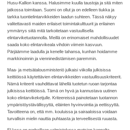
Husu-Kallion kanssa. Halusimme kuulla taustoja ja sitä miten
jatkossa toimitaan. Suomi on ollut ja on edelleen tiukka ja
tarkka tuontielintarvikkeiden laadun suhteen. Tässä näkyy
valitettavasti maiden erilaiset toimintakulttuurit ja erilainen
ymmärrys siitä mitä tarkoitetaan vastuullisella
elintarviketuotannolla. Meillä on erinomaiset mahdollisuudet
saada koko elintarvikeala vihdoin viimein kasvuun.
Pärjäämme laadulla ja kenelle tahansa, kunhan hoidamme
markkinoinnin ja vienninedistämisen paremmin.
Maa- ja metsätalousministeriö julkaisi viikolla julkisissa
keittiöissä käytettävien elintarvikkeiden vastuullisuuskriteerit.
Nämä kriteerit vauhdittavat lähellä tuotetun ruoan tarjontaa
julkisissa keittiöissä. Tämä on hyvä ja kannustava uutinen
koko elintarvikeketjulle. Kriteereissä painotetaan tuotannon
ympäristöystävällisyyttä, eläinten hyvinvointia ja eettisyyttä.
Tavoitteena on, että mm. kouluissa ja sairaaloissa voidaan
turvallisin mielin nauttia puhtaasta ja terveellisestä ruuasta.
EU:ssa on parhaillaan valmistelussa metsien kannalta