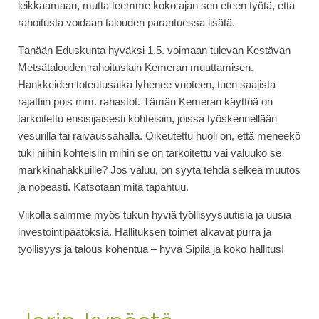
leikkaamaan, mutta teemme koko ajan sen eteen työtä, että
rahoitusta voidaan talouden parantuessa lisätä.
Tänään Eduskunta hyväksi 1.5. voimaan tulevan Kestävän
Metsätalouden rahoituslain Kemeran muuttamisen.
Hankkeiden toteutusaika lyhenee vuoteen, tuen saajista
rajattiin pois mm. rahastot. Tämän Kemeran käyttöä on
tarkoitettu ensisijaisesti kohteisiin, joissa työskennellään
vesurilla tai raivaussahalla. Oikeutettu huoli on, että meneekö
tuki niihin kohteisiin mihin se on tarkoitettu vai valuuko se
markkinahakkuille? Jos valuu, on syytä tehdä selkeä muutos
ja nopeasti. Katsotaan mitä tapahtuu.
Viikolla saimme myös tukun hyviä työllisyysuutisia ja uusia
investointipäätöksiä. Hallituksen toimet alkavat purra ja
työllisyys ja talous kohentua – hyvä Sipilä ja koko hallitus!