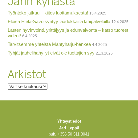
Jarin kynästä
Työnteko jatkuu – kiitos luottamuksesta!
15.4.2025
Eloisa Etelä-Savo syntyy laadukkailla lähipalveluilla
12.4.2025
Lasten hyvinvointi, yrittäjyys ja edunvalvonta – katso tuoreet
videot!
6.4.2025
Tarvitsemme yhteistä Mäntyharju-henkeä
4.4.2025
Tyhjät jauhelihahyllyt eivät ole tuottajien syy
21.3.2025
Arkistot
Arkistot
Yhteystiedot
Jari Leppä
puh. +358 50 511 3041