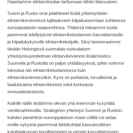
Haastamme elintarvikealan tarttumaan tähän tilaisuuteen.
Suomi ja Ruotsi ovat päättäneet lisätä yhteistyötään
elintarvikeviennissä lujittaakseen kilpailuasemiaan suhteessa
eurooppalaisiin naapureihinsa. Yhdessä haluamme luoda
paremmat edellytykset elintarviketuotannon kasvattamiselle
ja kilpailukykyiselle elintarvikeketjulle. Siksi lanseeraamme
tänään Helsingissä suomalais-ruotsalaisen
yhteistyösuunnitelman elintarvikeviennin lisäämiseksi.
Suomella ja Ruotsilla on paljon yhtäläisyyksiä, joihin voimme
tukeutua niin elintarviketuotannossa kuin
elintarvikeviennissäkin. Kyse on puhtaista, turvallisista ja
laadukkaista elintarvikkeista sekä korkeasta
innovaatioasteesta.
Kaikille näille tiedämme olevan yhä enemmän kysyntää
vientimarkkinoilla. Strateginen yhteistyö Suomen ja Ruotsin,
kahden pienehkön eurooppalaisen maan välillä voi antaa
meille nykyistä paremmat lähtökohdat kansainvälisen
kuluttajakunnan tavoittamiseen ja viennin kasvattamiseen.