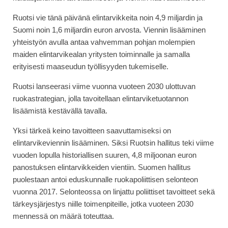
Ruotsi vie tänä päivänä elintarvikkeita noin 4,9 miljardin ja
Suomi noin 1,6 miljardin euron arvosta. Viennin lisääminen
yhteistyön avulla antaa vahvemman pohjan molempien
maiden elintarvikealan yritysten toiminnalle ja samalla
erityisesti maaseudun työllisyyden tukemiselle.
Ruotsi lanseerasi viime vuonna vuoteen 2030 ulottuvan
ruokastrategian, jolla tavoitellaan elintarviketuotannon
lisäämistä kestävällä tavalla.
Yksi tärkeä keino tavoitteen saavuttamiseksi on
elintarvikeviennin lisääminen. Siksi Ruotsin hallitus teki viime
vuoden lopulla historiallisen suuren, 4,8 miljoonan euron
panostuksen elintarvikkeiden vientiin. Suomen hallitus
puolestaan antoi eduskunnalle ruokapoliittisen selonteon
vuonna 2017. Selonteossa on linjattu poliittiset tavoitteet sekä
tärkeysjärjestys niille toimenpiteille, jotka vuoteen 2030
mennessä on määrä toteuttaa.