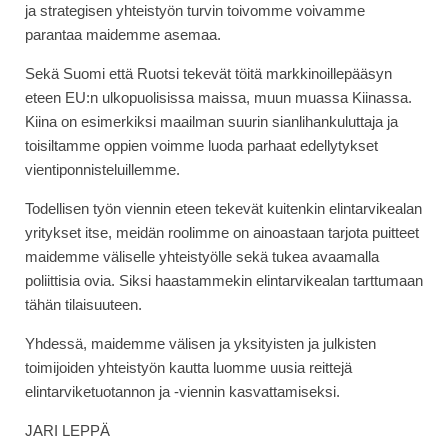
ja strategisen yhteistyön turvin toivomme voivamme
parantaa maidemme asemaa.
Sekä Suomi että Ruotsi tekevät töitä markkinoillepääsyn
eteen EU:n ulkopuolisissa maissa, muun muassa Kiinassa.
Kiina on esimerkiksi maailman suurin sianlihankuluttaja ja
toisiltamme oppien voimme luoda parhaat edellytykset
vientiponnisteluillemme.
Todellisen työn viennin eteen tekevät kuitenkin elintarvikealan
yritykset itse, meidän roolimme on ainoastaan tarjota puitteet
maidemme väliselle yhteistyölle sekä tukea avaamalla
poliittisia ovia. Siksi haastammekin elintarvikealan tarttumaan
tähän tilaisuuteen.
Yhdessä, maidemme välisen ja yksityisten ja julkisten
toimijoiden yhteistyön kautta luomme uusia reittejä
elintarviketuotannon ja -viennin kasvattamiseksi.
JARI LEPPÄ