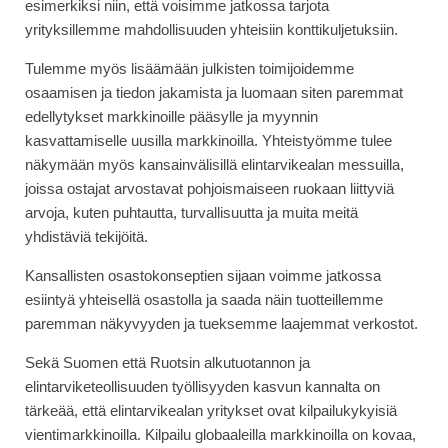
esimerkiksi niin, että voisimme jatkossa tarjota
yrityksillemme mahdollisuuden yhteisiin konttikuljetuksiin.
Tulemme myös lisäämään julkisten toimijoidemme
osaamisen ja tiedon jakamista ja luomaan siten paremmat
edellytykset markkinoille pääsylle ja myynnin
kasvattamiselle uusilla markkinoilla. Yhteistyömme tulee
näkymään myös kansainvälisillä elintarvikealan messuilla,
joissa ostajat arvostavat pohjoismaiseen ruokaan liittyviä
arvoja, kuten puhtautta, turvallisuutta ja muita meitä
yhdistäviä tekijöitä.
Kansallisten osastokonseptien sijaan voimme jatkossa
esiintyä yhteisellä osastolla ja saada näin tuotteillemme
paremman näkyvyyden ja tueksemme laajemmat verkostot.
Sekä Suomen että Ruotsin alkutuotannon ja
elintarviketeollisuuden työllisyyden kasvun kannalta on
tärkeää, että elintarvikealan yritykset ovat kilpailukykyisiä
vientimarkkinoilla. Kilpailu globaaleilla markkinoilla on kovaa,