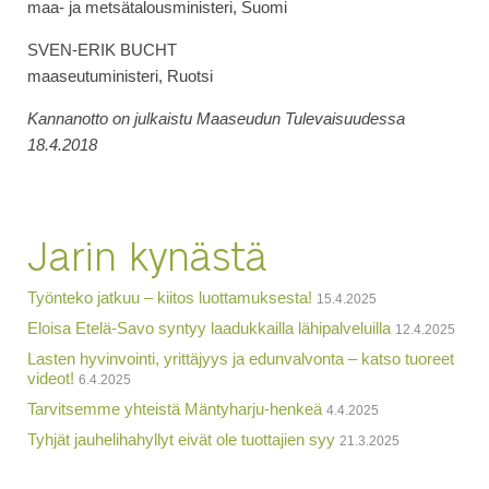
maa- ja metsätalousministeri, Suomi
SVEN-ERIK BUCHT
maaseutuministeri, Ruotsi
Kannanotto on julkaistu Maaseudun Tulevaisuudessa
18.4.2018
Jarin kynästä
Työnteko jatkuu – kiitos luottamuksesta!
15.4.2025
Eloisa Etelä-Savo syntyy laadukkailla lähipalveluilla
12.4.2025
Lasten hyvinvointi, yrittäjyys ja edunvalvonta – katso tuoreet
videot!
6.4.2025
Tarvitsemme yhteistä Mäntyharju-henkeä
4.4.2025
Tyhjät jauhelihahyllyt eivät ole tuottajien syy
21.3.2025