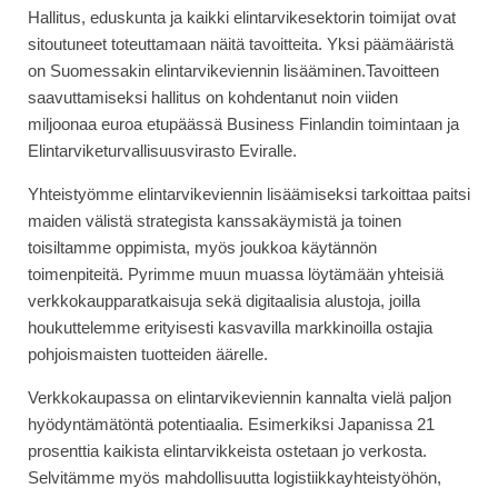
Hallitus, eduskunta ja kaikki elintarvikesektorin toimijat ovat
sitoutuneet toteuttamaan näitä tavoitteita. Yksi päämääristä
on Suomessakin elintarvikeviennin lisääminen.Tavoitteen
saavuttamiseksi hallitus on kohdentanut noin viiden
miljoonaa euroa etupäässä Business Finlandin toimintaan ja
Elintarviketurvallisuusvirasto Eviralle.
Yhteistyömme elintarvikeviennin lisäämiseksi tarkoittaa paitsi
maiden välistä strategista kanssakäymistä ja toinen
toisiltamme oppimista, myös joukkoa käytännön
toimenpiteitä. Pyrimme muun muassa löytämään yhteisiä
verkkokaupparatkaisuja sekä digitaalisia alustoja, joilla
houkuttelemme erityisesti kasvavilla markkinoilla ostajia
pohjoismaisten tuotteiden äärelle.
Verkkokaupassa on elintarvikeviennin kannalta vielä paljon
hyödyntämätöntä potentiaalia. Esimerkiksi Japanissa 21
prosenttia kaikista elintarvikkeista ostetaan jo verkosta.
Selvitämme myös mahdollisuutta logistiikkayhteistyöhön,