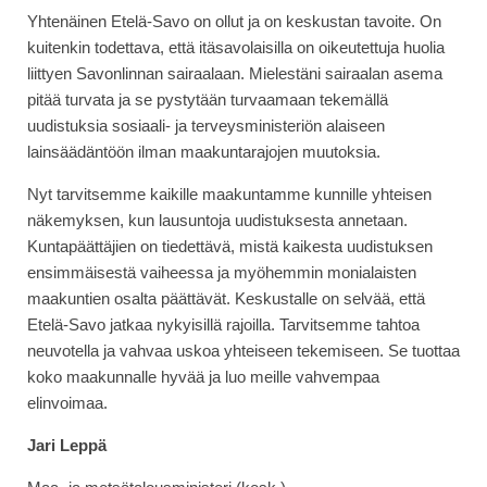
Yhtenäinen Etelä-Savo on ollut ja on keskustan tavoite. On
kuitenkin todettava, että itäsavolaisilla on oikeutettuja huolia
liittyen Savonlinnan sairaalaan. Mielestäni sairaalan asema
pitää turvata ja se pystytään turvaamaan tekemällä
uudistuksia sosiaali- ja terveysministeriön alaiseen
lainsäädäntöön ilman maakuntarajojen muutoksia.
Nyt tarvitsemme kaikille maakuntamme kunnille yhteisen
näkemyksen, kun lausuntoja uudistuksesta annetaan.
Kuntapäättäjien on tiedettävä, mistä kaikesta uudistuksen
ensimmäisestä vaiheessa ja myöhemmin monialaisten
maakuntien osalta päättävät. Keskustalle on selvää, että
Etelä-Savo jatkaa nykyisillä rajoilla. Tarvitsemme tahtoa
neuvotella ja vahvaa uskoa yhteiseen tekemiseen. Se tuottaa
koko maakunnalle hyvää ja luo meille vahvempaa
elinvoimaa.
Jari Leppä