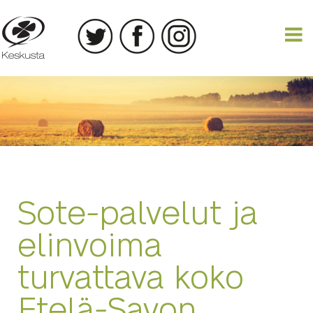
14.06.2020
Sote-palvelut ja
elinvoima
turvattava koko
Etelä-Savon