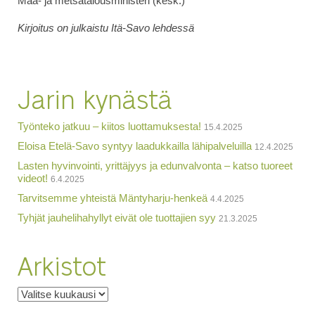
Maa- ja metsätalousministeri (kesk.)
Kirjoitus on julkaistu Itä-Savo lehdessä
Jarin kynästä
Työnteko jatkuu – kiitos luottamuksesta!
15.4.2025
Eloisa Etelä-Savo syntyy laadukkailla lähipalveluilla
12.4.2025
Lasten hyvinvointi, yrittäjyys ja edunvalvonta – katso tuoreet
videot!
6.4.2025
Tarvitsemme yhteistä Mäntyharju-henkeä
4.4.2025
Tyhjät jauhelihahyllyt eivät ole tuottajien syy
21.3.2025
Arkistot
Arkistot