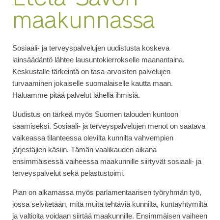
maakunnassa
Sosiaali- ja terveyspalvelujen uudistusta koskeva
lainsäädäntö lähtee lausuntokierrokselle maanantaina.
Keskustalle tärkeintä on tasa-arvoisten palvelujen
turvaaminen jokaiselle suomalaiselle kautta maan.
Haluamme pitää palvelut lähellä ihmisiä.
Uudistus on tärkeä myös Suomen talouden kuntoon
saamiseksi. Sosiaali- ja terveyspalvelujen menot on saatava
vaikeassa tilanteessa olevilta kunnilta vahvempien
järjestäjien käsiin. Tämän vaalikauden aikana
ensimmäisessä vaiheessa maakunnille siirtyvät sosiaali- ja
terveyspalvelut sekä pelastustoimi.
Pian on alkamassa myös parlamentaarisen työryhmän työ,
jossa selvitetään, mitä muita tehtäviä kunnilta, kuntayhtymiltä
ja valtiolta voidaan siirtää maakunnille. Ensimmäisen vaiheen