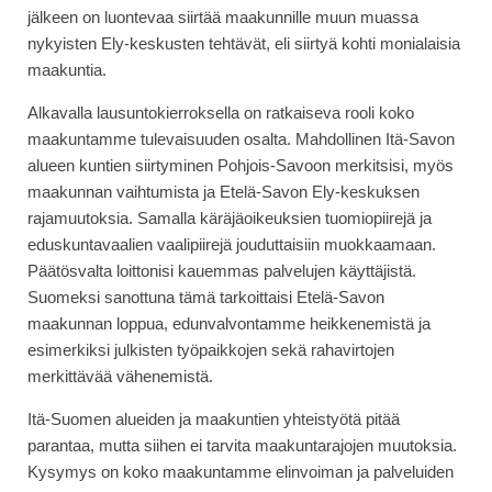
jälkeen on luontevaa siirtää maakunnille muun muassa
nykyisten Ely-keskusten tehtävät, eli siirtyä kohti monialaisia
maakuntia.
Alkavalla lausuntokierroksella on ratkaiseva rooli koko
maakuntamme tulevaisuuden osalta. Mahdollinen Itä-Savon
alueen kuntien siirtyminen Pohjois-Savoon merkitsisi, myös
maakunnan vaihtumista ja Etelä-Savon Ely-keskuksen
rajamuutoksia. Samalla käräjäoikeuksien tuomiopiirejä ja
eduskuntavaalien vaalipiirejä jouduttaisiin muokkaamaan.
Päätösvalta loittonisi kauemmas palvelujen käyttäjistä.
Suomeksi sanottuna tämä tarkoittaisi Etelä-Savon
maakunnan loppua, edunvalvontamme heikkenemistä ja
esimerkiksi julkisten työpaikkojen sekä rahavirtojen
merkittävää vähenemistä.
Itä-Suomen alueiden ja maakuntien yhteistyötä pitää
parantaa, mutta siihen ei tarvita maakuntarajojen muutoksia.
Kysymys on koko maakuntamme elinvoiman ja palveluiden