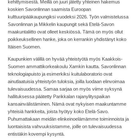
kehittymisestä. Meillä on juuri jätetty yhteinen hakemus
koskien Savonlinnan saamista Euroopan
kulttuuripääkaupungiksi vuodeksi 2026. Työn valmistelussa
Savonlinnan ja Mikkelin kaupungit sekä Etelä-Savon
maakuntaliitto ovat olleet keskiössä. Tämä on myös ollut
poikkeuksellinen hanke, joka on kerrankin yhdistänyt koko
Itäisen Suomen.
Kaupunkien välillä on hyvää yhteistyötä myös Kaakkois-
Suomen ammattikorkeakoulu Xamkin kautta. Savonlinnan
teknologiapuisto ja esimerkiksi kuitulaboratorio ovat
ainutlaatuisia yhteistyön tuloksia, joilla luodaan elinvoimaa
tulevaisuudessa. Samaa sarjaa on myös viime syksynä
hallituksessa päätetty Parikkalan rajanylityspaikan
kansainvälistäminen. Nämä ovat nykyisen maakuntamme
yhteisiä hankkeita, joista hyötyy koko Etelä-Savo.
Puhumattakaan meidän elinkeinoelämämme toiminnoista ja
luontaisista vahvuuksistamme, joille on tulevaisuudessa
entistäkin kovempi kysyntä.