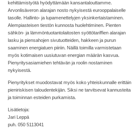
kehittämistyötä hyödyttämään kansantalouttamme.
Arvonlisäveron alarajan nosto nykyisestä eurooppalaiselle
tasolle. Hallinto- ja lupamenettelyjen yksinkertaistaminen.
Alempiasteisen tiestön kunnosta huolehtiminen. Pienten
sähkön- ja lämmöntuotantolaitosten syöttötariffien alarajan
lasku ja piensahojen sivutuotteiden, hakkeen ja purun
saaminen energiatuen piiriin. Näillä toimilla varmistetaan
myös kotimaisen uusiutuvan energian määrän kasvua.
Pienyritysasiamiehen tehtävän ja roolin nostaminen
nykyisestä.
Pienyritykset muodostavat myös koko yhteiskunnalle erittäin
pieniriskisen taloudentekijän. Siksi ne tarvitsevat kannusteita
ja toiminnan esteiden purkamista.
Lisätietoja:
Jari Leppä
puh. 050 5113041