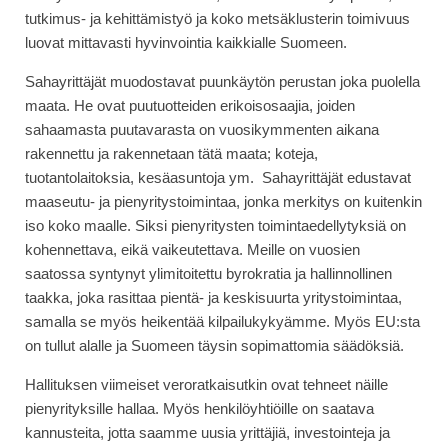
tutkimus- ja kehittämistyö ja koko metsäklusterin toimivuus
luovat mittavasti hyvinvointia kaikkialle Suomeen.
Sahayrittäjät muodostavat puunkäytön perustan joka puolella
maata. He ovat puutuotteiden erikoisosaajia, joiden
sahaamasta puutavarasta on vuosikymmenten aikana
rakennettu ja rakennetaan tätä maata; koteja,
tuotantolaitoksia, kesäasuntoja ym. Sahayrittäjät edustavat
maaseutu- ja pienyritystoimintaa, jonka merkitys on kuitenkin
iso koko maalle. Siksi pienyritysten toimintaedellytyksiä on
kohennettava, eikä vaikeutettava. Meille on vuosien
saatossa syntynyt ylimitoitettu byrokratia ja hallinnollinen
taakka, joka rasittaa pientä- ja keskisuurta yritystoimintaa,
samalla se myös heikentää kilpailukykyämme. Myös EU:sta
on tullut alalle ja Suomeen täysin sopimattomia säädöksiä.
Hallituksen viimeiset veroratkaisutkin ovat tehneet näille
pienyrityksille hallaa. Myös henkilöyhtiöille on saatava
kannusteita, jotta saamme uusia yrittäjiä, investointeja ja