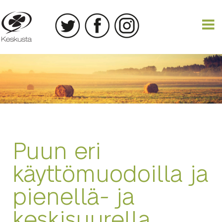
15.02.2014
Puun eri
käyttömuodoilla ja
pienellä- ja
keskisuurella