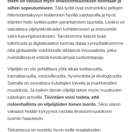
eteen on vastaus myös ilmastonmuutoksen hillintään ja
siihen sopeutumiseen
. Tätä työtä ovat esimerkiksi peltojen
hiilensidontakyvyn lisääminen hyvillä satotasoilla ja hyvä
eläinten hoito tuottavuuden parantamisen taustalla. Lisäksi on
satsattava viljelytekniikoiden kehittämiseen ja innovointiin
sekä kasvinjalostukseen. Tarvitsemme tietysti lisää
tutkimusta ja digitalisaation tuomaa dataa synnyttääksemme
niitä globaaleille markkinoille tähtääviä innovaatioita, jotka
mahdollistavat entistä kestävämpiä tuotantotapoja.
Viljelijän on siis pohdittava yhtä aikaa tuottavuutta,
kannattavuutta, vastuullisuutta, hyvinvointia ja ekologisuutta.
Samalla on seurattava kuluttajien toiveita ja markkinoiden
muutoksia. Ja kaiken tämän viljelijä tekee myös muuttuvien
sääolojen armoilla.
Tiivistäen voisi todeta, että
riskienhallinta on viljelijöiden toinen luonto.
Siksi uskon
vakaasti heidän kykyynsä vastata ilmastonmuutoksen
tuomiin haasteisiin.
Tiekartassa on nostettu hyvin esille maatalouden