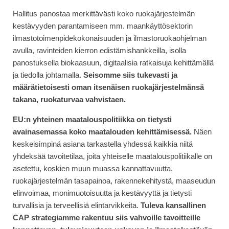
Hallitus panostaa merkittävästi koko ruokajärjestelmän
kestävyyden parantamiseen mm. maankäyttösektorin
ilmastotoimenpidekokonaisuuden ja ilmastoruokaohjelman
avulla, ravinteiden kierron edistämishankkeilla, isolla
panostuksella biokaasuun, digitaalisia ratkaisuja kehittämällä
ja tiedolla johtamalla.
Seisomme siis tukevasti ja
määrätietoisesti oman itsenäisen ruokajärjestelmänsä
takana, ruokaturvaa vahvistaen.
EU:n yhteinen maatalouspolitiikka on tietysti
avainasemassa koko maatalouden kehittämisessä.
Näen
keskeisimpinä asiana tarkastella yhdessä kaikkia niitä
yhdeksää tavoitetilaa, joita yhteiselle maatalouspolitiikalle on
asetettu, koskien muun muassa kannattavuutta,
ruokajärjestelmän tasapainoa, rakennekehitystä, maaseudun
elinvoimaa, monimuotoisuutta ja kestävyyttä ja tietysti
turvallisia ja terveellisiä elintarvikkeita.
Tuleva kansallinen
CAP strategiamme rakentuu siis vahvoille tavoitteille