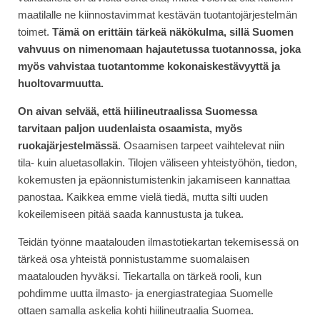
maatilalle ne kiinnostavimmat kestävän tuotantojärjestelmän
toimet.
Tämä on erittäin tärkeä näkökulma, sillä Suomen
vahvuus on nimenomaan hajautetussa tuotannossa, joka
myös vahvistaa tuotantomme kokonaiskestävyyttä ja
huoltovarmuutta.
On aivan selvää, että hiilineutraalissa Suomessa
tarvitaan paljon uudenlaista osaamista, myös
ruokajärjestelmässä
. Osaamisen tarpeet vaihtelevat niin
tila- kuin aluetasollakin. Tilojen väliseen yhteistyöhön, tiedon,
kokemusten ja epäonnistumistenkin jakamiseen kannattaa
panostaa. Kaikkea emme vielä tiedä, mutta silti uuden
kokeilemiseen pitää saada kannustusta ja tukea.
Teidän työnne maatalouden ilmastotiekartan tekemisessä on
tärkeä osa yhteistä ponnistustamme suomalaisen
maatalouden hyväksi. Tiekartalla on tärkeä rooli, kun
pohdimme uutta ilmasto- ja energiastrategiaa Suomelle
ottaen samalla askelia kohti hiilineutraalia Suomea.