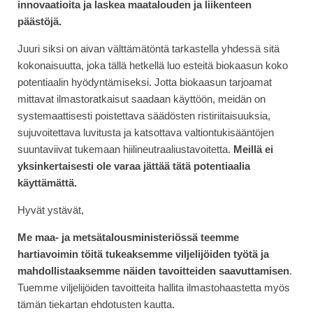
innovaatioita ja laskea maatalouden ja liikenteen
päästöjä.
Juuri siksi on aivan välttämätöntä tarkastella yhdessä sitä
kokonaisuutta, joka tällä hetkellä luo esteitä biokaasun koko
potentiaalin hyödyntämiseksi. Jotta biokaasun tarjoamat
mittavat ilmastoratkaisut saadaan käyttöön, meidän on
systemaattisesti poistettava säädösten ristiriitaisuuksia,
sujuvoitettava luvitusta ja katsottava valtiontukisääntöjen
suuntaviivat tukemaan hiilineutraaliustavoitetta.
Meillä ei
yksinkertaisesti ole varaa jättää tätä potentiaalia
käyttämättä.
Hyvät ystävät,
Me maa- ja metsätalousministeriössä teemme
hartiavoimin töitä tukeaksemme viljelijöiden työtä ja
mahdollistaaksemme näiden tavoitteiden saavuttamisen
.
Tuemme viljelijöiden tavoitteita hallita ilmastohaastetta myös
tämän tiekartan ehdotusten kautta.