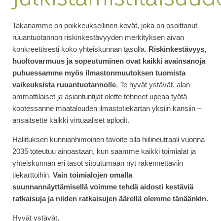
Takanamme on poikkeuksellinen kevät, joka on osoittanut
ruuantuotannon riskinkestävyyden merkityksen aivan
konkreettisesti koko yhteiskunnan tasolla.
Riskinkestävyys,
huoltovarmuus ja sopeutuminen ovat kaikki avainsanoja
puhuessamme myös ilmastonmuutoksen tuomista
vaikeuksista ruuantuotannolle
. Te hyvät ystävät, alan
ammattilaiset ja asiantuntijat olette tehneet upeaa työtä
kootessanne maatalouden ilmastotiekartan yksiin kansiin –
ansaitsette kaikki virtuaaliset aplodit.
Hallituksen kunnianhimoinen tavoite olla hiilineutraali vuonna
2035 toteutuu ainoastaan, kun saamme kaikki toimialat ja
yhteiskunnan eri tasot sitoutumaan nyt rakennettaviin
tiekarttoihin.
Vain toimialojen omalla
suunnannäyttämisellä voimme tehdä aidosti kestäviä
ratkaisuja ja niiden ratkaisujen äärellä olemme tänäänkin.
Hyvät ystävät,