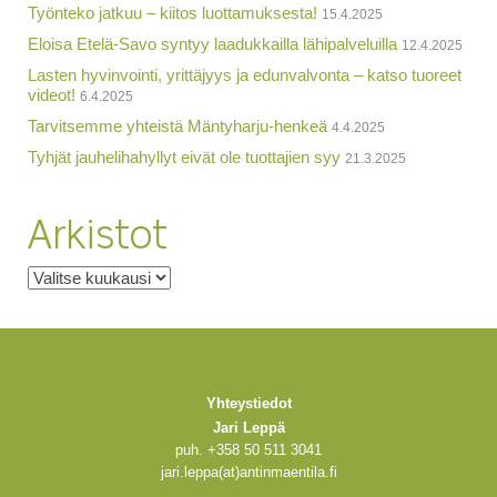
Työnteko jatkuu – kiitos luottamuksesta!
15.4.2025
Eloisa Etelä-Savo syntyy laadukkailla lähipalveluilla
12.4.2025
Lasten hyvinvointi, yrittäjyys ja edunvalvonta – katso tuoreet
videot!
6.4.2025
Tarvitsemme yhteistä Mäntyharju-henkeä
4.4.2025
Tyhjät jauhelihahyllyt eivät ole tuottajien syy
21.3.2025
Arkistot
Arkistot
Yhteystiedot
Jari Leppä
puh. +358 50 511 3041
jari.leppa(at)antinmaentila.fi