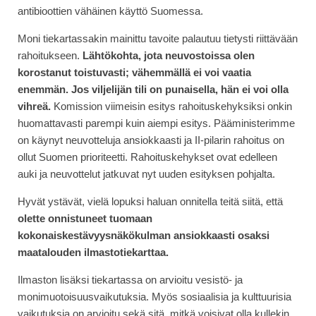
antibioottien vähäinen käyttö Suomessa.
Moni tiekartassakin mainittu tavoite palautuu tietysti riittävään
rahoitukseen.
Lähtökohta, jota neuvostoissa olen
korostanut toistuvasti; vähemmällä ei voi vaatia
enemmän. Jos viljelijän tili on punaisella, hän ei voi olla
vihreä.
Komission viimeisin esitys rahoituskehyksiksi onkin
huomattavasti parempi kuin aiempi esitys. Pääministerimme
on käynyt neuvotteluja ansiokkaasti ja II-pilarin rahoitus on
ollut Suomen prioriteetti. Rahoituskehykset ovat edelleen
auki ja neuvottelut jatkuvat nyt uuden esityksen pohjalta.
Hyvät ystävät, vielä lopuksi haluan onnitella teitä siitä, että
olette onnistuneet tuomaan
kokonaiskestävyysnäkökulman ansiokkaasti osaksi
maatalouden ilmastotiekarttaa.
Ilmaston lisäksi tiekartassa on arvioitu vesistö- ja
monimuotoisuusvaikutuksia. Myös sosiaalisia ja kulttuurisia
vaikutuksia on arvioitu sekä sitä, mitkä voisivat olla kullekin