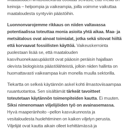
keinoja – helpompia ja vaikeampia, joilla voimme vaikuttaa
maataloudesta syntyviin päästöihin.
Luonnonvarojemme rikkaus on niiden valtavassa
potentiaalissa toteuttaa monia asioita yhtä aikaa. Maa- ja
metsätalous ovat ainoat toimialat, jotka sekä sitovat hiiltä
että korvaavat fossiilisten käyttöä.
Vaikeuskerrointa
puolestaan lisää se, että maatalouden
kasvihuonekaasupäästöt ovat pääosin peräisin hajallaan
olevista biologisista päästölähteistä, jolloin niiden hallinta on
huomattavasti vaikeampaa kuin monella muulla sektorilla.
Tiekartta on selkeä käytännön askel kohti ilmastoviisaampaa
ruuantuotantoa. Sen sisältämät
tärkeät tavoitteet
toteutetaan käytännön toimenpiteiden kautta
. Ei muuten.
Siksi nimenomaan viljelijöiden työ on avainasemassa.
Hyvä maaperänhoito –pellon kasvukunnosta ja
vesitaloudesta huolehtiminen on kaiken viljelyn perusta.
Viljelijät ovat kautta aikain olleet kehittämässä ja