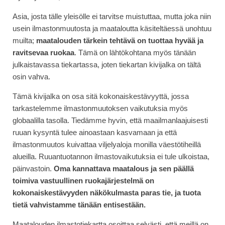
Asia, josta tälle yleisölle ei tarvitse muistuttaa, mutta joka niin
usein ilmastonmuutosta ja maataloutta käsiteltäessä unohtuu
muilta;
maatalouden tärkein tehtävä on tuottaa hyvää ja
ravitsevaa ruokaa
. Tämä on lähtökohtana myös tänään
julkaistavassa tiekartassa, joten tiekartan kivijalka on tältä
osin vahva.
Tämä kivijalka on osa sitä kokonaiskestävyyttä, jossa
tarkastelemme ilmastonmuutoksen vaikutuksia myös
globaalilla tasolla. Tiedämme hyvin, että maailmanlaajuisesti
ruuan kysyntä tulee ainoastaan kasvamaan ja että
ilmastonmuutos kuivattaa viljelyaloja monilla väestötiheillä
alueilla. Ruuantuotannon ilmastovaikutuksia ei tule ulkoistaa,
päinvastoin.
Oma kannattava maatalous ja sen päällä
toimiva vastuullinen ruokajärjestelmä on
kokonaiskestävyyden näkökulmasta paras tie, ja tuota
tietä vahvistamme tänään entisestään.
Maatalouden ilmastotiekartta osoittaa selvästi, että meillä on