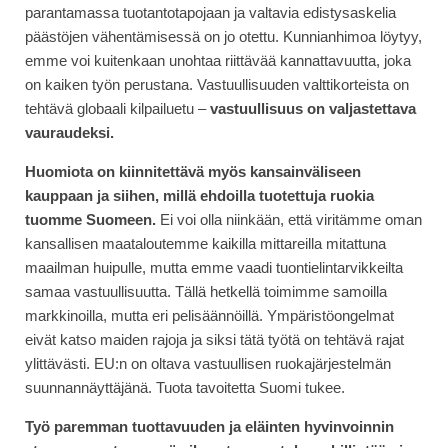
parantamassa tuotantotapojaan ja valtavia edistysaskelia
päästöjen vähentämisessä on jo otettu. Kunnianhimoa löytyy,
emme voi kuitenkaan unohtaa riittävää kannattavuutta, joka
on kaiken työn perustana. Vastuullisuuden valttikorteista on
tehtävä globaali kilpailuetu –
vastuullisuus on valjastettava
vauraudeksi.
Huomiota on kiinnitettävä myös kansainväliseen
kauppaan ja siihen, millä ehdoilla tuotettuja ruokia
tuomme Suomeen.
Ei voi olla niinkään, että viritämme oman
kansallisen maataloutemme kaikilla mittareilla mitattuna
maailman huipulle, mutta emme vaadi tuontielintarvikkeilta
samaa vastuullisuutta. Tällä hetkellä toimimme samoilla
markkinoilla, mutta eri pelisäännöillä. Ympäristöongelmat
eivät katso maiden rajoja ja siksi tätä työtä on tehtävä rajat
ylittävästi. EU:n on oltava vastuullisen ruokajärjestelmän
suunnannäyttäjänä. Tuota tavoitetta Suomi tukee.
Työ paremman tuottavuuden ja eläinten hyvinvoinnin