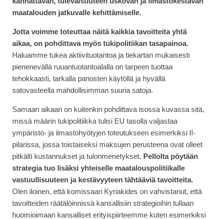
kannattavan, tulevaisuuteen uskovan ja ilmastokestävän
maatalouden jatkuvalle kehittämiselle.
Jotta voimme toteuttaa näitä kaikkia tavoitteita yhtä
aikaa, on pohdittava myös tukipolitiikan tasapainoa.
Haluamme tukea aktiivituotantoa ja tiekartan mukaisesti
pienenevällä ruuantuotantoalalla on tarpeen tuottaa
tehokkaasti, tarkalla panosten käytöllä ja hyvällä
satovasteella mahdollisimman suuria satoja.
Samaan aikaan on kuitenkin pohdittava isossa kuvassa sitä,
missä määrin tukipolitiikka tulisi EU tasolla valjastaa
ympäristö- ja ilmastohyötyjen toteutukseen esimerkiksi II-
pilarissa, jossa toistaiseksi maksujen perusteena ovat olleet
pitkälti kustannukset ja tulonmenetykset.
Pellolta pöytään
strategia tuo lisäksi yhteiselle maatalouspolitiikalle
vastuullisuuteen ja kestävyyteen tähtääviä tavoitteita.
Olen iloinen, että komissaari Kyriakides on vahvistanut, että
tavoitteiden räätälöinnissä kansallisiin strategioihin tullaan
huomioimaan kansalliset erityispiirteemme kuten esimerkiksi