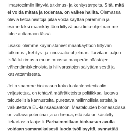
ilmastotoimiin liittyviä tutkimus- ja kehitystarpeita.
Sitä, mitä
ei voida mitata ja todentaa, on vaikea hallita.
Olemassa
olevia tietoaineistoja pitää voida käyttää paremmin ja
esimerkiksi maankäyttöön liittyvä uusi tieto-ohjelmamme
tulee auttamaan tässä.
Lisäksi olemme käynnistäneet maankäyttöön liittyvän
tutkimus-, kehitys- ja innovaatio-ohjelman. Tarvitaan paljon
lisää tutkimusta muun muassa maaperän päästöjen
vähentämiskeinoista ja hiilivarastojen säilyttämisestä ja
kasvattamisesta.
Jotta saamme biokaasun koko tuotantopotentiaalin
valjastettua, on tehtävä määrätietoista politiikkaa, luotava
taloudellisia kannusteita, purettava hallinnollisia esteitä ja
vaikutettava EU-lainsäädäntöön. Maatalouden biomassoissa
on valtava potentiaali ja on hienoa, että sitä on käsitelty
tiekartassa laajasti.
Parhaimmillaan biokaasun avulla
voidaan samanaikaisesti luoda työllisyyttä, synnyttää