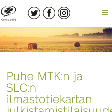
15.07.2020
Puhe MTK:n ja
SLC:n
ilmastotiekartan
julkistamistilaisuud