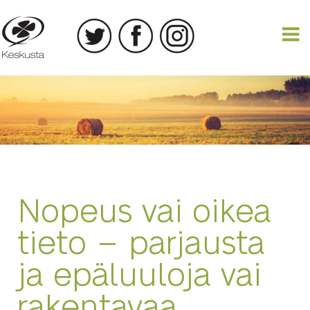
22.03.2016
Nopeus vai oikea
tieto – parjausta
ja epäluuloja vai
rakentavaa