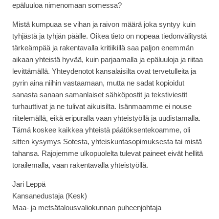
epäluuloa nimenomaan somessa?
Mistä kumpuaa se vihan ja raivon määrä joka syntyy kuin
tyhjästä ja tyhjän päälle. Oikea tieto on nopeaa tiedonvälitystä
tärkeämpää ja rakentavalla kritiikillä saa paljon enemmän
aikaan yhteistä hyvää, kuin parjaamalla ja epäluuloja ja riitaa
levittämällä. Yhteydenotot kansalaisilta ovat tervetulleita ja
pyrin aina niihin vastaamaan, mutta ne sadat kopioidut
sanasta sanaan samanlaiset sähköpostit ja tekstiviestit
turhauttivat ja ne tulivat aikuisilta. Isänmaamme ei nouse
riitelemällä, eikä eripuralla vaan yhteistyöllä ja uudistamalla.
Tämä koskee kaikkea yhteistä päätöksentekoamme, oli
sitten kysymys Sotesta, yhteiskuntasopimuksesta tai mistä
tahansa. Rajojemme ulkopuolelta tulevat paineet eivät hellitä
torailemalla, vaan rakentavalla yhteistyöllä.
Jari Leppä
Kansanedustaja (Kesk)
Maa- ja metsätalousvaliokunnan puheenjohtaja