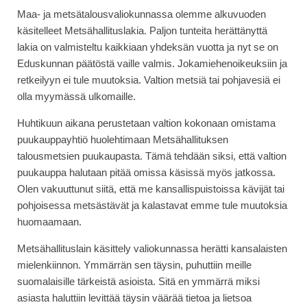
Maa- ja metsätalousvaliokunnassa olemme alkuvuoden
käsitelleet Metsähallituslakia. Paljon tunteita herättänyttä
lakia on valmisteltu kaikkiaan yhdeksän vuotta ja nyt se on
Eduskunnan päätöstä vaille valmis. Jokamiehenoikeuksiin ja
retkeilyyn ei tule muutoksia. Valtion metsiä tai pohjavesiä ei
olla myymässä ulkomaille.
Huhtikuun aikana perustetaan valtion kokonaan omistama
puukauppayhtiö huolehtimaan Metsähallituksen
talousmetsien puukaupasta. Tämä tehdään siksi, että valtion
puukauppa halutaan pitää omissa käsissä myös jatkossa.
Olen vakuuttunut siitä, että me kansallispuistoissa kävijät tai
pohjoisessa metsästävät ja kalastavat emme tule muutoksia
huomaamaan.
Metsähallituslain käsittely valiokunnassa herätti kansalaisten
mielenkiinnon. Ymmärrän sen täysin, puhuttiin meille
suomalaisille tärkeistä asioista. Sitä en ymmärrä miksi
asiasta haluttiin levittää täysin väärää tietoa ja lietsoa