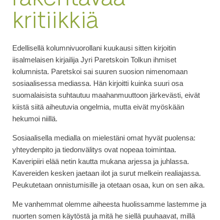
kritiikkiä
Edellisellä kolumnivuorollani kuukausi sitten kirjoitin
iisalmelaisen kirjailija Jyri Paretskoin Tolkun ihmiset
kolumnista. Paretskoi sai suuren suosion nimenomaan
sosiaalisessa mediassa. Hän kirjoitti kuinka suuri osa
suomalaisista suhtautuu maahanmuuttoon järkevästi, eivät
kiistä siitä aiheutuvia ongelmia, mutta eivät myöskään
hekumoi niillä.
Sosiaalisella medialla on mielestäni omat hyvät puolensa:
yhteydenpito ja tiedonvälitys ovat nopeaa toimintaa.
Kaveripiiri elää netin kautta mukana arjessa ja juhlassa.
Kavereiden kesken jaetaan ilot ja surut melkein realiajassa.
Peukutetaan onnistumisille ja otetaan osaa, kun on sen aika.
Me vanhemmat olemme aiheesta huolissamme lastemme ja
nuorten somen käytöstä ja mitä he siellä puuhaavat, millä