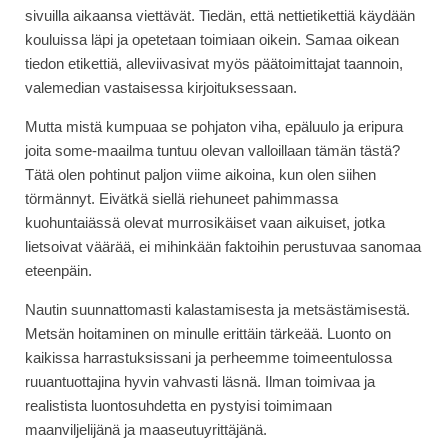
sivuilla aikaansa viettävät. Tiedän, että nettietikettiä käydään
kouluissa läpi ja opetetaan toimiaan oikein. Samaa oikean
tiedon etikettiä, alleviivasivat myös päätoimittajat taannoin,
valemedian vastaisessa kirjoituksessaan.
Mutta mistä kumpuaa se pohjaton viha, epäluulo ja eripura
joita some-maailma tuntuu olevan valloillaan tämän tästä?
Tätä olen pohtinut paljon viime aikoina, kun olen siihen
törmännyt. Eivätkä siellä riehuneet pahimmassa
kuohuntaiässä olevat murrosikäiset vaan aikuiset, jotka
lietsoivat väärää, ei mihinkään faktoihin perustuvaa sanomaa
eteenpäin.
Nautin suunnattomasti kalastamisesta ja metsästämisestä.
Metsän hoitaminen on minulle erittäin tärkeää. Luonto on
kaikissa harrastuksissani ja perheemme toimeentulossa
ruuantuottajina hyvin vahvasti läsnä. Ilman toimivaa ja
realistista luontosuhdetta en pystyisi toimimaan
maanviljelijänä ja maaseutuyrittäjänä.