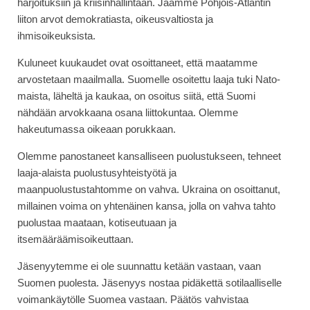
harjoituksiin ja kriisinhallintaan. Jaamme Pohjois-Atlantin
liiton arvot demokratiasta, oikeusvaltiosta ja
ihmisoikeuksista.
Kuluneet kuukaudet ovat osoittaneet, että maatamme
arvostetaan maailmalla. Suomelle osoitettu laaja tuki Nato-
maista, läheltä ja kaukaa, on osoitus siitä, että Suomi
nähdään arvokkaana osana liittokuntaa. Olemme
hakeutumassa oikeaan porukkaan.
Olemme panostaneet kansalliseen puolustukseen, tehneet
laaja-alaista puolustusyhteistyötä ja
maanpuolustustahtomme on vahva. Ukraina on osoittanut,
millainen voima on yhtenäinen kansa, jolla on vahva tahto
puolustaa maataan, kotiseutuaan ja
itsemääräämisoikeuttaan.
Jäsenyytemme ei ole suunnattu ketään vastaan, vaan
Suomen puolesta. Jäsenyys nostaa pidäkettä sotilaalliselle
voimankäytölle Suomea vastaan. Päätös vahvistaa