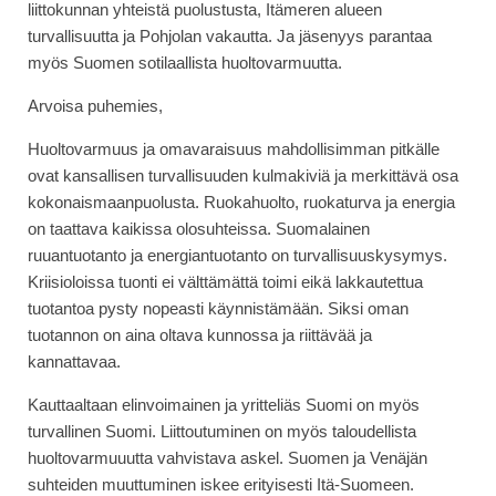
liittokunnan yhteistä puolustusta, Itämeren alueen
turvallisuutta ja Pohjolan vakautta. Ja jäsenyys parantaa
myös Suomen sotilaallista huoltovarmuutta.
Arvoisa puhemies,
Huoltovarmuus ja omavaraisuus mahdollisimman pitkälle
ovat kansallisen turvallisuuden kulmakiviä ja merkittävä osa
kokonaismaanpuolusta. Ruokahuolto, ruokaturva ja energia
on taattava kaikissa olosuhteissa. Suomalainen
ruuantuotanto ja energiantuotanto on turvallisuuskysymys.
Kriisioloissa tuonti ei välttämättä toimi eikä lakkautettua
tuotantoa pysty nopeasti käynnistämään. Siksi oman
tuotannon on aina oltava kunnossa ja riittävää ja
kannattavaa.
Kauttaaltaan elinvoimainen ja yritteliäs Suomi on myös
turvallinen Suomi. Liittoutuminen on myös taloudellista
huoltovarmuuutta vahvistava askel. Suomen ja Venäjän
suhteiden muuttuminen iskee erityisesti Itä-Suomeen.