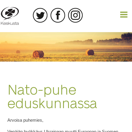
16.05.2022
Nato-puhe
eduskunnassa
Arvoisa puhemies,
Venäjän hyökkäys Ukrainaan muutti Euroopan ja Suomen