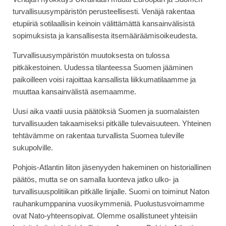
turvallisuusympäristön perusteellisesti. Venäjä rakentaa
etupiiriä sotilaallisin keinoin välittämättä kansainvälisistä
sopimuksista ja kansallisesta itsemääräämisoikeudesta.
Turvallisuusympäristön muutoksesta on tulossa
pitkäkestoinen. Uudessa tilanteessa Suomen jääminen
paikoilleen voisi rajoittaa kansallista liikkumatilaamme ja
muuttaa kansainvälistä asemaamme.
Uusi aika vaatii uusia päätöksiä Suomen ja suomalaisten
turvallisuuden takaamiseksi pitkälle tulevaisuuteen. Yhteinen
tehtävämme on rakentaa turvallista Suomea tuleville
sukupolville.
Pohjois-Atlantin liiton jäsenyyden hakeminen on historiallinen
päätös, mutta se on samalla luonteva jatko ulko- ja
turvallisuuspolitiikan pitkälle linjalle. Suomi on toiminut Naton
rauhankumppanina vuosikymmeniä. Puolustusvoimamme
ovat Nato-yhteensopivat. Olemme osallistuneet yhteisiin