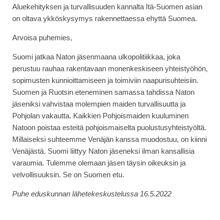
Aluekehityksen ja turvallisuuden kannalta Itä-Suomen asian
on oltava ykköskysymys rakennettaessa ehyttä Suomea.
Arvoisa puhemies,
Suomi jatkaa Naton jäsenmaana ulkopolitiikkaa, joka
perustuu rauhaa rakentavaan monenkeskiseen yhteistyöhön,
sopimusten kunnioittamiseen ja toimiviin naapurisuhteisiin.
Suomen ja Ruotsin eteneminen samassa tahdissa Naton
jäseniksi vahvistaa molempien maiden turvallisuutta ja
Pohjolan vakautta. Kaikkien Pohjoismaiden kuuluminen
Natoon poistaa esteitä pohjoismaiselta puolustusyhteistyöltä.
Millaiseksi suhteemme Venäjän kanssa muodostuu, on kiinni
Venäjästä. Suomi liittyy Naton jäseneksi ilman kansallisia
varaumia. Tulemme olemaan jäsen täysin oikeuksin ja
velvollisuuksin. Se on Suomen etu.
Puhe eduskunnan lähetekeskustelussa 16.5.2022