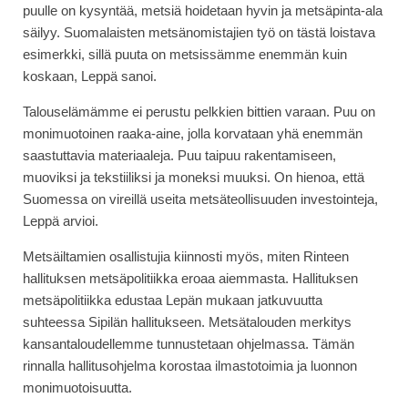
puulle on kysyntää, metsiä hoidetaan hyvin ja metsäpinta-ala
säilyy. Suomalaisten metsänomistajien työ on tästä loistava
esimerkki, sillä puuta on metsissämme enemmän kuin
koskaan, Leppä sanoi.
Talouselämämme ei perustu pelkkien bittien varaan. Puu on
monimuotoinen raaka-aine, jolla korvataan yhä enemmän
saastuttavia materiaaleja. Puu taipuu rakentamiseen,
muoviksi ja tekstiiliksi ja moneksi muuksi. On hienoa, että
Suomessa on vireillä useita metsäteollisuuden investointeja,
Leppä arvioi.
Metsäiltamien osallistujia kiinnosti myös, miten Rinteen
hallituksen metsäpolitiikka eroaa aiemmasta. Hallituksen
metsäpolitiikka edustaa Lepän mukaan jatkuvuutta
suhteessa Sipilän hallitukseen. Metsätalouden merkitys
kansantaloudellemme tunnustetaan ohjelmassa. Tämän
rinnalla hallitusohjelma korostaa ilmastotoimia ja luonnon
monimuotoisuutta.