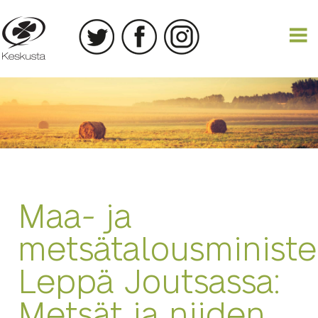
16.08.2019
Maa- ja
metsätalousministe
Leppä Joutsassa:
Metsät ja niiden