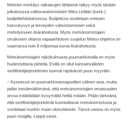
Metsien merkitys ratkaisujen lähteenä näkyy myös tänään
julkaistussa valtiovarainministeri Mika Lintilän (kesk.)
budjettiehdotuksessa. Budjetissa osoitetaan metsien
kasvukyvyn ja terveyden vahvistamiseen sekä
metsitykseen lisärahoitusta. Myös metsänomistajien
omakseen ottama vapaaehtoisen suojelun Metso-ohjelma on
saamassa noin 8 miljoonaa euroa lisärahoitusta.
Metsänomistajien näkökulmasta puumarkkinoilla on myös
huolestuttavia piirteitä. Esillä on ollut kansainvälisten
sertifiointijärjestelmien tuomat rajoitukset puun myyntiin.
– Kyseessä on puumarkkinaosapuolten välinen asia, mutta
pidän kestämättömänä, että metsänomistajien omaisuuden
arvoa mitätöidään kysymättä heiltä mitään. Pidän tärkeänä,
että sertifiointijärjestelmät kunnioittavat metsänomistusta ja
sovitetaan kunkin maan olosuhteisiin. Tässä vastuu on myös
puun ostajilla, Leppä sanoi.