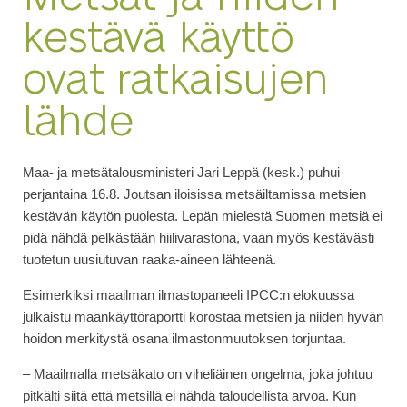
kestävä käyttö
ovat ratkaisujen
lähde
Maa- ja metsätalousministeri Jari Leppä (kesk.) puhui
perjantaina 16.8. Joutsan iloisissa metsäiltamissa metsien
kestävän käytön puolesta. Lepän mielestä Suomen metsiä ei
pidä nähdä pelkästään hiilivarastona, vaan myös kestävästi
tuotetun uusiutuvan raaka-aineen lähteenä.
Esimerkiksi maailman ilmastopaneeli IPCC:n elokuussa
julkaistu maankäyttöraportti korostaa metsien ja niiden hyvän
hoidon merkitystä osana ilmastonmuutoksen torjuntaa.
– Maailmalla metsäkato on viheliäinen ongelma, joka johtuu
pitkälti siitä että metsillä ei nähdä taloudellista arvoa. Kun