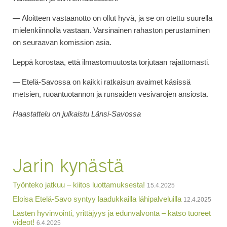
— Aloitteen vastaanotto on ollut hyvä, ja se on otettu suurella
mielenkiinnolla vastaan. Varsinainen rahaston perustaminen
on seuraavan komission asia.
Leppä korostaa, että ilmastomuutosta torjutaan rajattomasti.
— Etelä-Savossa on kaikki ratkaisun avaimet käsissä
metsien, ruoantuotannon ja runsaiden vesivarojen ansiosta.
Haastattelu on julkaistu Länsi-Savossa
Jarin kynästä
Työnteko jatkuu – kiitos luottamuksesta!
15.4.2025
Eloisa Etelä-Savo syntyy laadukkailla lähipalveluilla
12.4.2025
Lasten hyvinvointi, yrittäjyys ja edunvalvonta – katso tuoreet
videot!
6.4.2025