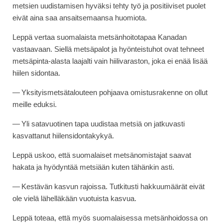
metsien uudistamisen hyväksi tehty työ ja positiiviset puolet
eivät aina saa ansaitsemaansa huomiota.
Leppä vertaa suomalaista metsänhoitotapaa Kanadan
vastaavaan. Siellä metsäpalot ja hyönteistuhot ovat tehneet
metsäpinta-alasta laajalti vain hiilivaraston, joka ei enää lisää
hiilen sidontaa.
— Yksityismetsätalouteen pohjaava omistusrakenne on ollut
meille eduksi.
— Yli satavuotinen tapa uudistaa metsiä on jatkuvasti
kasvattanut hiilensidontakykyä.
Leppä uskoo, että suomalaiset metsänomistajat saavat
hakata ja hyödyntää metsiään kuten tähänkin asti.
— Kestävän kasvun rajoissa. Tutkitusti hakkuumäärät eivät
ole vielä lähelläkään vuotuista kasvua.
Leppä toteaa, että myös suomalaisessa metsänhoidossa on