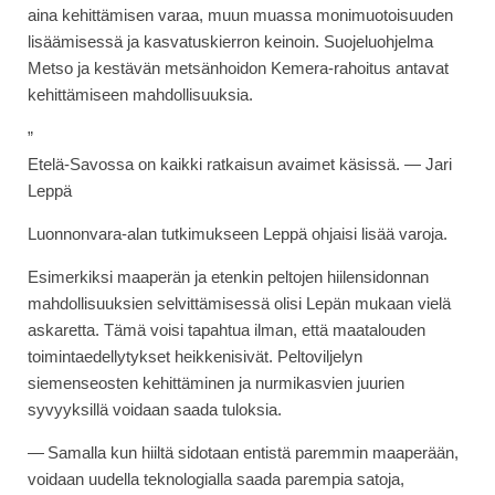
aina kehittämisen varaa, muun muassa monimuotoisuuden
lisäämisessä ja kasvatuskierron keinoin. Suojeluohjelma
Metso ja kestävän metsänhoidon Kemera-rahoitus antavat
kehittämiseen mahdollisuuksia.
”
Etelä-Savossa on kaikki ratkaisun avaimet käsissä. — Jari
Leppä
Luonnonvara-alan tutkimukseen Leppä ohjaisi lisää varoja.
Esimerkiksi maaperän ja etenkin peltojen hiilensidonnan
mahdollisuuksien selvittämisessä olisi Lepän mukaan vielä
askaretta. Tämä voisi tapahtua ilman, että maatalouden
toimintaedellytykset heikkenisivät. Peltoviljelyn
siemenseosten kehittäminen ja nurmikasvien juurien
syvyyksillä voidaan saada tuloksia.
— Samalla kun hiiltä sidotaan entistä paremmin maaperään,
voidaan uudella teknologialla saada parempia satoja,