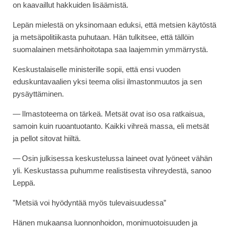
on kaavaillut hakkuiden lisäämistä.
Lepän mielestä on yksinomaan eduksi, että metsien käytöstä
ja metsäpolitiikasta puhutaan. Hän tulkitsee, että tällöin
suomalainen metsänhoitotapa saa laajemmin ymmärrystä.
Keskustalaiselle ministerille sopii, että ensi vuoden
eduskuntavaalien yksi teema olisi ilmastonmuutos ja sen
pysäyttäminen.
— Ilmastoteema on tärkeä. Metsät ovat iso osa ratkaisua,
samoin kuin ruoantuotanto. Kaikki vihreä massa, eli metsät
ja pellot sitovat hiiltä.
— Osin julkisessa keskustelussa laineet ovat lyöneet vähän
yli. Keskustassa puhumme realistisesta vihreydestä, sanoo
Leppä.
”Metsiä voi hyödyntää myös tulevaisuudessa”
Hänen mukaansa luonnonhoidon, monimuotoisuuden ja