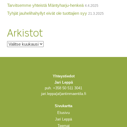
Tarvitsemme yhteistä Mäntyharju-henkeä
4.4.2025
Tyhjät jauhelihahyllyt eivät ole tuottajien syy
21.3.2025
Arkistot
Arkistot
Yhteystiedot
Jari Leppä
puh. +358 50 511 3041
jari.leppa(at)antinmaentila.fi
Sivukartta
Etusivu
Jari Leppä
Teemat