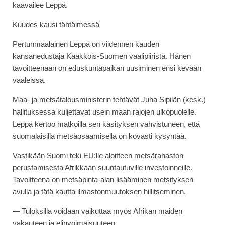
kaavailee Leppä.
Kuudes kausi tähtäimessä
Pertunmaalainen Leppä on viidennen kauden
kansanedustaja Kaakkois-Suomen vaalipiiristä. Hänen
tavoitteenaan on eduskuntapaikan uusiminen ensi kevään
vaaleissa.
Maa- ja metsätalousministerin tehtävät Juha Sipilän (kesk.)
hallituksessa kuljettavat usein maan rajojen ulkopuolelle.
Leppä kertoo matkoilla sen käsityksen vahvistuneen, että
suomalaisilla metsäosaamisella on kovasti kysyntää.
Vastikään Suomi teki EU:lle aloitteen metsärahaston
perustamisesta Afrikkaan suuntautuville investoinneille.
Tavoitteena on metsäpinta-alan lisääminen metsityksen
avulla ja tätä kautta ilmastonmuutoksen hillitseminen.
— Tuloksilla voidaan vaikuttaa myös Afrikan maiden
vakauteen ja elinvoimaisuuteen.