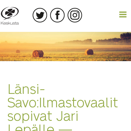
30.12.2018
Länsi-
Savo:Ilmastovaalit
sopivat Jari
Lepälle —