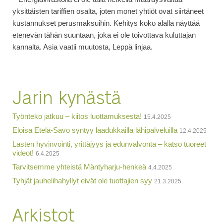
yksittäisten tariffien osalta, joten monet yhtiöt ovat siirtäneet
kustannukset perusmaksuihin. Kehitys koko alalla näyttää
etenevän tähän suuntaan, joka ei ole toivottava kuluttajan
kannalta. Asia vaatii muutosta, Leppä linjaa.
Jarin kynästä
Työnteko jatkuu – kiitos luottamuksesta!
15.4.2025
Eloisa Etelä-Savo syntyy laadukkailla lähipalveluilla
12.4.2025
Lasten hyvinvointi, yrittäjyys ja edunvalvonta – katso tuoreet
videot!
6.4.2025
Tarvitsemme yhteistä Mäntyharju-henkeä
4.4.2025
Tyhjät jauhelihahyllyt eivät ole tuottajien syy
21.3.2025
Arkistot