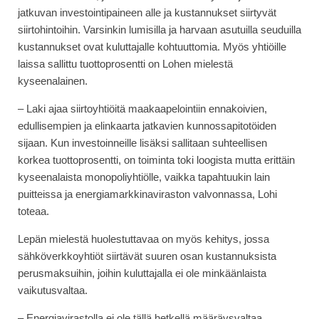
jatkuvan investointipaineen alle ja kustannukset siirtyvät
siirtohintoihin. Varsinkin lumisilla ja harvaan asutuilla seuduilla
kustannukset ovat kuluttajalle kohtuuttomia. Myös yhtiöille
laissa sallittu tuottoprosentti on Lohen mielestä
kyseenalainen.
– Laki ajaa siirtoyhtiöitä maakaapelointiin ennakoivien,
edullisempien ja elinkaarta jatkavien kunnossapitotöiden
sijaan. Kun investoinneille lisäksi sallitaan suhteellisen
korkea tuottoprosentti, on toiminta toki loogista mutta erittäin
kyseenalaista monopoliyhtiölle, vaikka tapahtuukin lain
puitteissa ja energiamarkkinaviraston valvonnassa, Lohi
toteaa.
Lepän mielestä huolestuttavaa on myös kehitys, jossa
sähköverkkoyhtiöt siirtävät suuren osan kustannuksista
perusmaksuihin, joihin kuluttajalla ei ole minkäänlaista
vaikutusvaltaa.
– Energiavirastolla ei ole tällä hetkellä määräysvaltaa