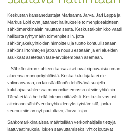
Keskustan kansanedustajat Marisanna Jarva, Jari Leppä ja
Markus Lohi ovat jättäneet hallitukselle toimenpidealoitteen
sähkömarkkinalain muuttamisesta. Keskustakolmikko vaatii
hallitusta ryhtymään toimenpiteisiin, jotta
sähkönjakeluyhtiöiden hinnoittelu ja tuotto kohtuullistetaan,
sähkönsiirtohintojen jatkuva nousu estetään ja eri alueiden
asukkaat asetetaan tasa-arvoisempaan asemaan.
– Sähkönsiirron suhteen kansalaiset ovat riippuvaisia oman
alueensa monopoliyhtiöistä. Koska kuluttajalla ei ole
valinnanvaraa, on lainsäädännön tehtävänä suojella
kuluttajaa suhteessa monopoliasemassa oleviin yhtiöihin.
Tämä ei tällä hetkellä toteudu riittävästi. Keskusta vastusti
aikoinaan sähköverkkoyhtiöiden yksityistämistä, jonka
seurauksiin on nyt puututtava, Jarva linjaa.
Sähkömarkkinalaissa määritellään verkonhaltijalle tiettyjä
laatuvaatimuksia, joiden saavuttamiseksi yhtiöt joutuvat