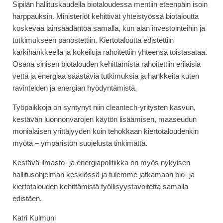
Sipilän hallituskaudella biotaloudessa mentiin eteenpäin isoin
harppauksin. Ministeriöt kehittivät yhteistyössä biotaloutta
koskevaa lainsäädäntöä samalla, kun alan investointeihin ja
tutkimukseen panostettiin. Kiertotaloutta edistettiin
kärkihankkeella ja kokeiluja rahoitettiin yhteensä toistasataa.
Osana sinisen biotalouden kehittämistä rahoitettiin erilaisia
vettä ja energiaa säästäviä tutkimuksia ja hankkeita kuten
ravinteiden ja energian hyödyntämistä.
Työpaikkoja on syntynyt niin cleantech-yritysten kasvun,
kestävän luonnonvarojen käytön lisäämisen, maaseudun
monialaisen yrittäjyyden kuin tehokkaan kiertotaloudenkin
myötä – ympäristön suojelusta tinkimättä.
Kestävä ilmasto- ja energiapolitiikka on myös nykyisen
hallitusohjelman keskiössä ja tulemme jatkamaan bio- ja
kiertotalouden kehittämistä työllisyystavoitetta samalla
edistäen.
Katri Kulmuni