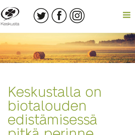
08.07.2019
Keskustalla on
biotalouden
edistämisessä
pitkä perinne