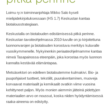
Loimu ry:n toiminnanjohtaja Mikko Salo kyseli
mielipidekirjoituksessaan (HS 1.7) Keskustan kantaa
biotalousstrategiaan.
Keskustalla on biotalouden edistämisessä pitkä perinne.
Keskustan tavoiteohjelmassa 2010-luvulle on jo kirjoitettuna
luonnonvarojen ja biotalouden korostuva merkitys kuluvalle
vuosikymmenelle. Nykyinenkin periaateohjelmamme kantaa
nimeä Tasapainossa eteenpäin, joka korostaa myös luonnon
kannalta kestävää elämäntapaa.
Metsäsektori on edelleen biotaloutemme kulmakivi. Bio- ja
puupohjaiset tuotteet, tekstiilit, puurakentaminen, muoveja
korvaavat materiaalit ja kemikaalit ovatkin viime vuosina
kehittyneet paljon. Myös monien aiemmin jätteinä pidettyjen
materiaalien arvo on noussut, koska niiden hyödyntämisessä
raaka-aineena on edistytty.