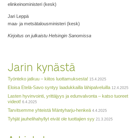
elinkeinoministeri (kesk)
Jari Leppä
maa- ja metsätalousministeri (kesk)
Kirjoitus on julkaistu Helsingin Sanomissa
Jarin kynästä
Työnteko jatkuu – kiitos luottamuksesta!
15.4.2025
Eloisa Etelä-Savo syntyy laadukkailla lähipalveluilla
12.4.2025
Lasten hyvinvointi, yrittäjyys ja edunvalvonta – katso tuoreet
videot!
6.4.2025
Tarvitsemme yhteistä Mäntyharju-henkeä
4.4.2025
Tyhjät jauhelihahyllyt eivät ole tuottajien syy
21.3.2025