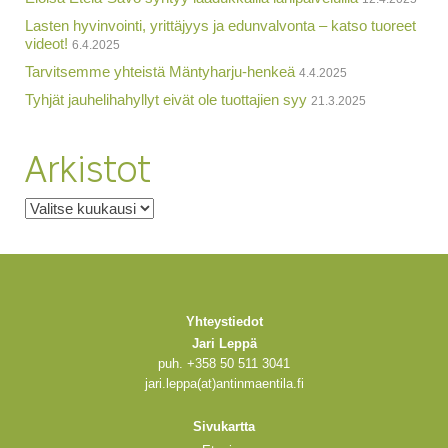
Lasten hyvinvointi, yrittäjyys ja edunvalvonta – katso tuoreet
videot!
6.4.2025
Tarvitsemme yhteistä Mäntyharju-henkeä
4.4.2025
Tyhjät jauhelihahyllyt eivät ole tuottajien syy
21.3.2025
Arkistot
Arkistot
Yhteystiedot
Jari Leppä
puh. +358 50 511 3041
jari.leppa(at)antinmaentila.fi
Sivukartta