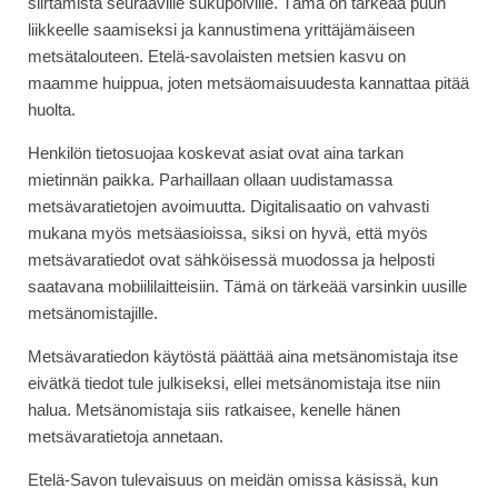
siirtämistä seuraaville sukupolville. Tämä on tärkeää puun
liikkeelle saamiseksi ja kannustimena yrittäjämäiseen
metsätalouteen. Etelä-savolaisten metsien kasvu on
maamme huippua, joten metsäomaisuudesta kannattaa pitää
huolta.
Henkilön tietosuojaa koskevat asiat ovat aina tarkan
mietinnän paikka. Parhaillaan ollaan uudistamassa
metsävaratietojen avoimuutta. Digitalisaatio on vahvasti
mukana myös metsäasioissa, siksi on hyvä, että myös
metsävaratiedot ovat sähköisessä muodossa ja helposti
saatavana mobiililaitteisiin. Tämä on tärkeää varsinkin uusille
metsänomistajille.
Metsävaratiedon käytöstä päättää aina metsänomistaja itse
eivätkä tiedot tule julkiseksi, ellei metsänomistaja itse niin
halua. Metsänomistaja siis ratkaisee, kenelle hänen
metsävaratietoja annetaan.
Etelä-Savon tulevaisuus on meidän omissa käsissä, kun