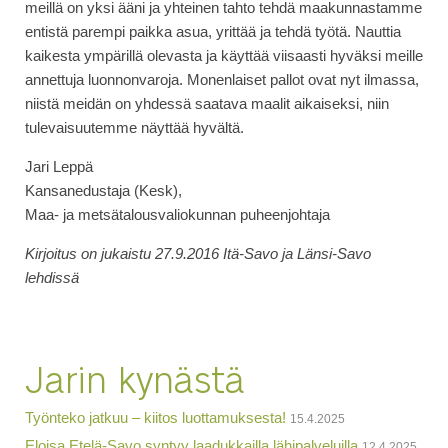
meillä on yksi ääni ja yhteinen tahto tehdä maakunnastamme
entistä parempi paikka asua, yrittää ja tehdä työtä. Nauttia
kaikesta ympärillä olevasta ja käyttää viisaasti hyväksi meille
annettuja luonnonvaroja. Monenlaiset pallot ovat nyt ilmassa,
niistä meidän on yhdessä saatava maalit aikaiseksi, niin
tulevaisuutemme näyttää hyvältä.
Jari Leppä
Kansanedustaja (Kesk),
Maa- ja metsätalousvaliokunnan puheenjohtaja
Kirjoitus on jukaistu 27.9.2016 Itä-Savo ja Länsi-Savo
lehdissä
Jarin kynästä
Työnteko jatkuu – kiitos luottamuksesta!
15.4.2025
Eloisa Etelä-Savo syntyy laadukkailla lähipalveluilla
12.4.2025