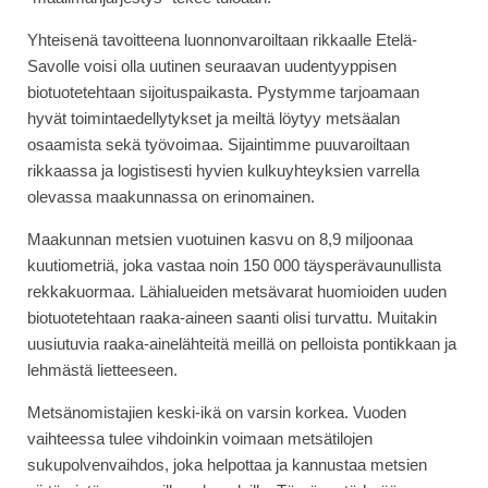
Yhteisenä tavoitteena luonnonvaroiltaan rikkaalle Etelä-
Savolle voisi olla uutinen seuraavan uudentyyppisen
biotuotetehtaan sijoituspaikasta. Pystymme tarjoamaan
hyvät toimintaedellytykset ja meiltä löytyy metsäalan
osaamista sekä työvoimaa. Sijaintimme puuvaroiltaan
rikkaassa ja logistisesti hyvien kulkuyhteyksien varrella
olevassa maakunnassa on erinomainen.
Maakunnan metsien vuotuinen kasvu on 8,9 miljoonaa
kuutiometriä, joka vastaa noin 150 000 täysperävaunullista
rekkakuormaa. Lähialueiden metsävarat huomioiden uuden
biotuotetehtaan raaka-aineen saanti olisi turvattu. Muitakin
uusiutuvia raaka-ainelähteitä meillä on pelloista pontikkaan ja
lehmästä lietteeseen.
Metsänomistajien keski-ikä on varsin korkea. Vuoden
vaihteessa tulee vihdoinkin voimaan metsätilojen
sukupolvenvaihdos, joka helpottaa ja kannustaa metsien