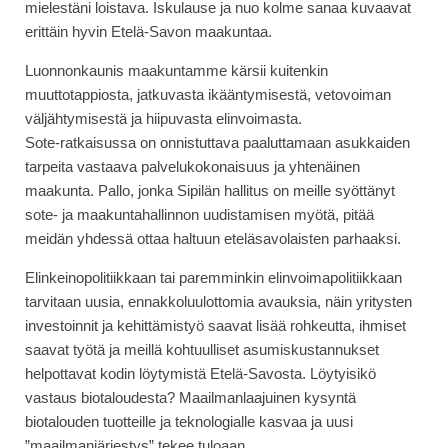
mielestäni loistava. Iskulause ja nuo kolme sanaa kuvaavat
erittäin hyvin Etelä-Savon maakuntaa.
Luonnonkaunis maakuntamme kärsii kuitenkin
muuttotappiosta, jatkuvasta ikääntymisestä, vetovoiman
väljähtymisestä ja hiipuvasta elinvoimasta.
Sote-ratkaisussa on onnistuttava paaluttamaan asukkaiden
tarpeita vastaava palvelukokonaisuus ja yhtenäinen
maakunta. Pallo, jonka Sipilän hallitus on meille syöttänyt
sote- ja maakuntahallinnon uudistamisen myötä, pitää
meidän yhdessä ottaa haltuun eteläsavolaisten parhaaksi.
Elinkeinopolitiikkaan tai paremminkin elinvoimapolitiikkaan
tarvitaan uusia, ennakkoluulottomia avauksia, näin yritysten
investoinnit ja kehittämistyö saavat lisää rohkeutta, ihmiset
saavat työtä ja meillä kohtuulliset asumiskustannukset
helpottavat kodin löytymistä Etelä-Savosta. Löytyisikö
vastaus biotaloudesta? Maailmanlaajuinen kysyntä
biotalouden tuotteille ja teknologialle kasvaa ja uusi
”maailmanjärjestys” tekee tuloaan.