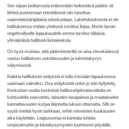
Sen sijaan luottamusta entisestään heikentävä päätös oli
lähteä puskemaan erimielisenä niin sanottua
saamelaiskäräjälakia eduskuntaan. Lakiehdotuksesta ei ole
hallituksessa mitään yhdessä sovittua linjaa. Monin tavoin
ongelmalliselle loppukaudelle emme tarvitse tällaisia
ylimääräisiä hallituskriisinaineksia.
On hyvä muistaa, että pääministerillä on aina viimekädessä
vastuu hallituksen uskottavuuden ja toimintakyvyn
säilymisestä.
Kaikkia hallituksen esityksiä ei tulla missään tapauksessa
saamaan valmiiksi. Osa esityksistä onkin jo toki hyllytetty.
Keskustan osalta keskeisiä hallitusohjelmatavoitteita on
kohtuudella saavutettu, talouden tasapainoa ja maatalouden
kannattavuuden kurjaa tilannetta lukuun ottamatta. Silti on
syytä miettiä hyvin tarkkaan, mihin viimeisten kuukausien
aika käytetään. Loppusuoraa ei kannata tuhlata
umpisolmuihin ja kiistakysymysten tuomiseen pöydälle.