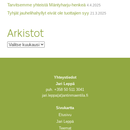
Tarvitsemme yhteistä Mäntyharju-henkeä
4.4.2025
Tyhjät jauhelihahyllyt eivät ole tuottajien syy
21.3.2025
Arkistot
Arkistot
Yhteystiedot
Jari Leppä
puh. +358 50 511 3041
jari.leppa(at)antinmaentila.fi
Sivukartta
Etusivu
Jari Leppä
Teemat