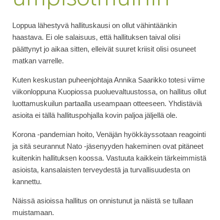
Loppua lähestyvä hallituskausi on ollut vähintäänkin
haastava. Ei ole salaisuus, että hallituksen taival olisi
päättynyt jo aikaa sitten, elleivät suuret kriisit olisi osuneet
matkan varrelle.
Kuten keskustan puheenjohtaja Annika Saarikko totesi viime
viikonloppuna Kuopiossa puoluevaltuustossa, on hallitus ollut
luottamuskuilun partaalla useampaan otteeseen. Yhdistäviä
asioita ei tällä hallituspohjalla kovin paljoa jäljellä ole.
Korona -pandemian hoito, Venäjän hyökkäyssotaan reagointi
ja sitä seurannut Nato -jäsenyyden hakeminen ovat pitäneet
kuitenkin hallituksen koossa. Vastuuta kaikkein tärkeimmistä
asioista, kansalaisten terveydestä ja turvallisuudesta on
kannettu.
Näissä asioissa hallitus on onnistunut ja näistä se tullaan
muistamaan.