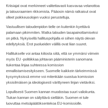
Kriisiajat ovat merkinneet valitettavasti kasvavaa velanottoa
ja talousraamien rikkomista. Pääosin nämä ratkaisut ovat
olleet poikkeusolojen vuoksi perusteltuja.
Vastuullisen taloudenpidon tielle on kuitenkin kyettävä
palamaan pikimmiten. Matka talouden tasapainottamiseksi
on pitkä. Nykyisellä hallituspohjalla ei siihen näytä olevan
edellytyksiä. Erot puolueiden välillä ovat liian suuret.
Hallitukselle voi antaa kiitosta siitä, että se ymmärsi viimein
myös EU -politiikkaa johtavan pääministerin sanomana
tiukentaa linjaa suhteessa komission
ennallistamisesitykseen. Suomelle kaikkein tärkeimmissä
kysymyksissä emme voi mitenkään suostua komission
yksisilmäisen ja ideologisesti värittyneen linjan vietäviksi.
Lopullisesti Suomen kannan muodostaa suuri valiokunta.
Tiukan kannan on säilyttävä sielläkin. Suomen ei tule
luovuttaa metsäpäätöksentekoa EU-komissiolle.