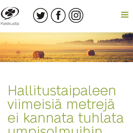
29.11.2022
Hallitustaipaleen
viimeisiä metrejä
ei kannata tuhlata
umpisolmuihin