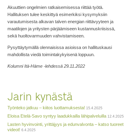
Akuuttien ongelmien ratkaisemisessa riittää työtä.
Hallituksen tulee keskittyä esimerkiksi kysymyksiin
varautumisesta alkavan talven energian riittävyyteen ja
maatilojen ja yritysten pärjäämiseen kustannuskriisissä,
sekä huoltovarmuuden vahvistamiseen.
Pysyttäytymällä olennaisissa asioissa on hallituskausi
mahdollista viedä toimintakykyisenä loppuun.
Kolumni Itä-Häme -lehdessä 29.11.2022
Jarin kynästä
Työnteko jatkuu – kiitos luottamuksesta!
15.4.2025
Eloisa Etelä-Savo syntyy laadukkailla lähipalveluilla
12.4.2025
Lasten hyvinvointi, yrittäjyys ja edunvalvonta – katso tuoreet
videot!
6.4.2025