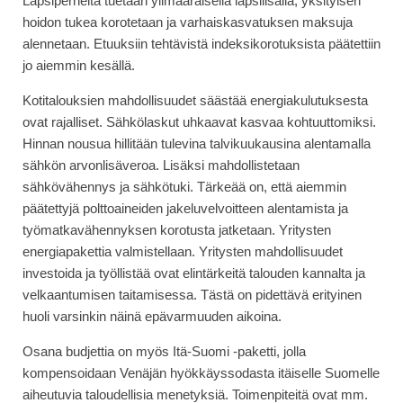
Lapsiperheitä tuetaan ylimääräisellä lapsilisällä, yksityisen
hoidon tukea korotetaan ja varhaiskasvatuksen maksuja
alennetaan. Etuuksiin tehtävistä indeksikorotuksista päätettiin
jo aiemmin kesällä.
Kotitalouksien mahdollisuudet säästää energiakulutuksesta
ovat rajalliset. Sähkölaskut uhkaavat kasvaa kohtuuttomiksi.
Hinnan nousua hillitään tulevina talvikuukausina alentamalla
sähkön arvonlisäveroa. Lisäksi mahdollistetaan
sähkövähennys ja sähkötuki. Tärkeää on, että aiemmin
päätettyjä polttoaineiden jakeluvelvoitteen alentamista ja
työmatkavähennyksen korotusta jatketaan. Yritysten
energiapakettia valmistellaan. Yritysten mahdollisuudet
investoida ja työllistää ovat elintärkeitä talouden kannalta ja
velkaantumisen taitamisessa. Tästä on pidettävä erityinen
huoli varsinkin näinä epävarmuuden aikoina.
Osana budjettia on myös Itä-Suomi -paketti, jolla
kompensoidaan Venäjän hyökkäyssodasta itäiselle Suomelle
aiheutuvia taloudellisia menetyksiä. Toimenpiteitä ovat mm.