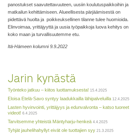
panostukset saavutettavuuteen, uusiin koulutuspaikkoihin ja
matkailun kehittämiseen. Alueellisesta pärjäämisestä on
pidettävä huolta ja poikkeuksellinen tilanne tulee huomioida.
Elinvoimaa, yrittäjyyttä ja uusia työpaikkoja luova kehitys on
koko maan ja turvallisuutemme etu.
Itä-Hämeen kolumni 9.9.2022
Jarin kynästä
Työnteko jatkuu – kiitos luottamuksesta!
15.4.2025
Eloisa Etelä-Savo syntyy laadukkailla lähipalveluilla
12.4.2025
Lasten hyvinvointi, yrittäjyys ja edunvalvonta – katso tuoreet
videot!
6.4.2025
Tarvitsemme yhteistä Mäntyharju-henkeä
4.4.2025
Tyhjät jauhelihahyllyt eivät ole tuottajien syy
21.3.2025