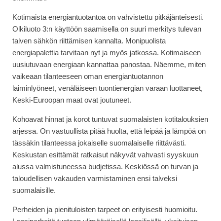
Kotimaista energiantuotantoa on vahvistettu pitkäjänteisesti.
Olkiluoto 3:n käyttöön saamisella on suuri merkitys tulevan
talven sähkön riittämisen kannalta. Monipuolista
energiapalettia tarvitaan nyt ja myös jatkossa. Kotimaiseen
uusiutuvaan energiaan kannattaa panostaa. Näemme, miten
vaikeaan tilanteeseen oman energiantuotannon
laiminlyöneet, venäläiseen tuontienergian varaan luottaneet,
Keski-Euroopan maat ovat joutuneet.
Kohoavat hinnat ja korot tuntuvat suomalaisten kotitalouksien
arjessa. On vastuullista pitää huolta, että leipää ja lämpöä on
tässäkin tilanteessa jokaiselle suomalaiselle riittävästi.
Keskustan esittämät ratkaisut näkyvät vahvasti syyskuun
alussa valmistuneessa budjetissa. Keskiössä on turvan ja
taloudellisen vakauden varmistaminen ensi talveksi
suomalaisille.
Perheiden ja pienituloisten tarpeet on erityisesti huomioitu.