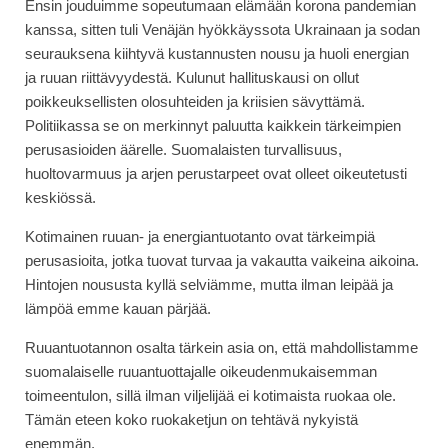
Ensin jouduimme sopeutumaan elämään korona pandemian
kanssa, sitten tuli Venäjän hyökkäyssota Ukrainaan ja sodan
seurauksena kiihtyvä kustannusten nousu ja huoli energian
ja ruuan riittävyydestä. Kulunut hallituskausi on ollut
poikkeuksellisten olosuhteiden ja kriisien sävyttämä.
Politiikassa se on merkinnyt paluutta kaikkein tärkeimpien
perusasioiden äärelle. Suomalaisten turvallisuus,
huoltovarmuus ja arjen perustarpeet ovat olleet oikeutetusti
keskiössä.
Kotimainen ruuan- ja energiantuotanto ovat tärkeimpiä
perusasioita, jotka tuovat turvaa ja vakautta vaikeina aikoina.
Hintojen noususta kyllä selviämme, mutta ilman leipää ja
lämpöä emme kauan pärjää.
Ruuantuotannon osalta tärkein asia on, että mahdollistamme
suomalaiselle ruuantuottajalle oikeudenmukaisemman
toimeentulon, sillä ilman viljelijää ei kotimaista ruokaa ole.
Tämän eteen koko ruokaketjun on tehtävä nykyistä
enemmän.